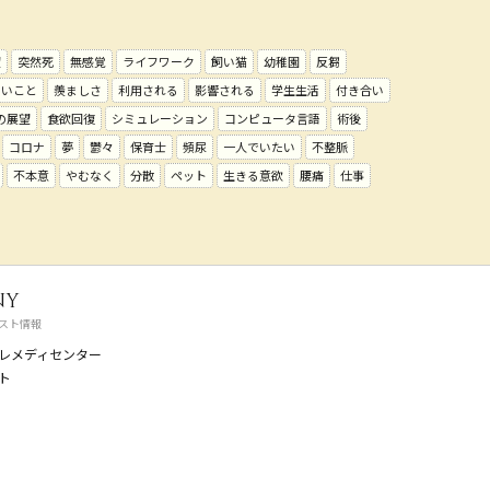
望
突然死
無感覚
ライフワーク
飼い猫
幼稚園
反芻
たいこと
羨ましさ
利用される
影響される
学生生活
付き合い
の展望
食欲回復
シミュレーション
コンピュータ言語
術後
コロナ
夢
鬱々
保育士
頻尿
一人でいたい
不整脈
不本意
やむなく
分散
ペット
生きる意欲
腰痛
仕事
ny
スト情報
レメディセンター
ト