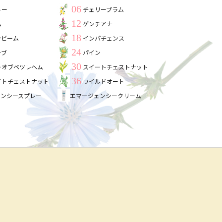
06
トー
チェリープラム
12
ム
ゲンチアナ
18
ンビーム
インパチェンス
24
ーブ
パイン
30
ーオブベツレヘム
スイートチェストナット
36
イトチェストナット
ワイルドオート
ェンシースプレー
エマージェンシークリーム