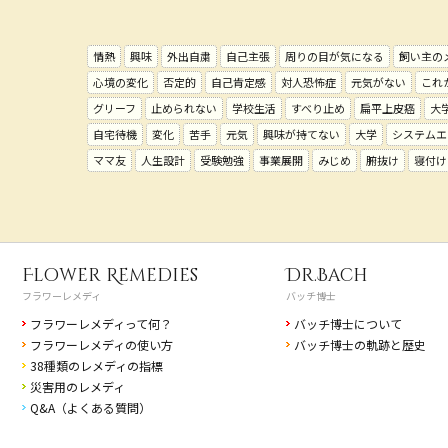
情熱
興味
外出自粛
自己主張
周りの目が気になる
飼い主の
心境の変化
否定的
自己肯定感
対人恐怖症
元気がない
これ
グリーフ
止められない
学校生活
すべり止め
扁平上皮癌
大
自宅待機
変化
苦手
元気
興味が持てない
大学
システムエ
ママ友
人生設計
受験勉強
事業展開
みじめ
腑抜け
寝付け
Flower Remedies
Dr.Bach
フラワーレメディ
バッチ博士
フラワーレメディって何？
バッチ博士について
フラワーレメディの使い方
バッチ博士の軌跡と歴史
38種類のレメディの指標
災害用のレメディ
Q&A（よくある質問）