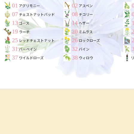
01
02
アグリモニー
アスペン
07
08
チェストナットバッド
チコリー
13
14
ゴース
ヘザー
19
20
ラーチ
ミムラス
25
26
レッドチェストナット
ロックローズ
31
32
バーベイン
バイン
37
38
ワイルドローズ
ウィロウ