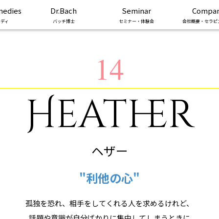
medies
Dr.Bach
Seminar
Compa
ディ
バッチ博士
セミナー・体験会
会社概要・セラピ
14
Heather
ヘザー
"利他の心"
孤独を恐れ、相手をしてくれる人を求めるけれど、
話題や意識が自分ばかりに集中してしまうときに