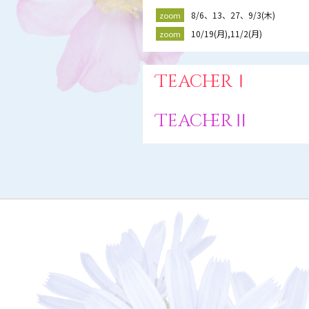
8/6、13、27、9/3(木)
zoom
10/19(月),11/2(月)
zoom
TeacherⅠ
TeacherⅡ