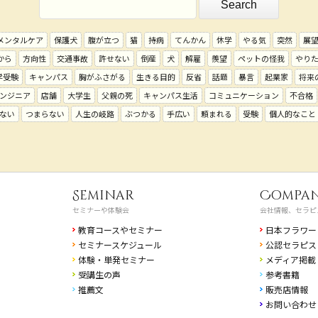
メンタルケア
保護犬
腹が立つ
猫
持病
てんかん
休学
やる気
突然
展
から
方向性
交通事故
許せない
倒産
犬
解雇
羨望
ペットの怪我
やり
学受験
キャンパス
胸がふさがる
生きる目的
反省
話題
暴言
起業家
将来
ンジニア
店舗
大学生
父親の死
キャンパス生活
コミュニケーション
不合格
ない
つまらない
人生の岐路
ぶつかる
手広い
頼まれる
受験
個人的なこと
Seminar
Compa
セミナーや体験会
会社情報、セラピ
教育コースやセミナー
日本フラワー
セミナースケジュール
公認セラピス
体験・単発セミナー
メディア掲載
受講生の声
参考書籍
推薦文
販売店情報
お問い合わせ