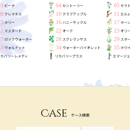
03
04
05
ビーチ
セントーリー
セラ
09
10
11
クレマチス
クラブアップル
エル
15
16
17
ホリー
ハニーサックル
ホー
21
22
23
マスタード
オーク
オリ
27
28
29
ロックウォーター
スクレランサス
スタ
33
34
35
ウォルナット
ウォーターバイオレット
ホワ
リカバリーレメディ
リカバリープラス
エマージ
Case
ケース検索