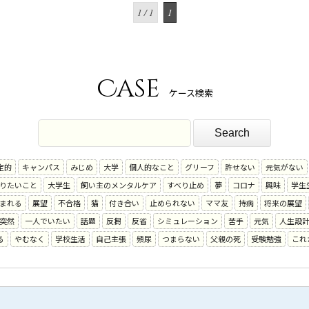
1 / 1
1
Case
ケース検索
定的
キャンパス
みじめ
大学
個人的なこと
グリーフ
許せない
元気がない
りたいこと
大学生
飼い主のメンタルケア
すべり止め
夢
コロナ
興味
学生
まれる
展望
不合格
猫
付き合い
止められない
ママ友
持病
将来の展望
突然
一人でいたい
話題
反芻
反省
シミュレーション
苦手
元気
人生設
る
やむなく
学校生活
自己主張
頻尿
つまらない
父親の死
受験勉強
これ