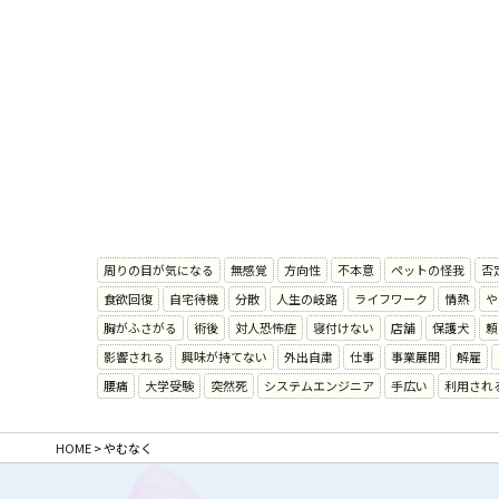
周りの目が気になる
無感覚
方向性
不本意
ペットの怪我
否
食欲回復
自宅待機
分散
人生の岐路
ライフワーク
情熱
や
胸がふさがる
術後
対人恐怖症
寝付けない
店舗
保護犬
頼
影響される
興味が持てない
外出自粛
仕事
事業展開
解雇
腰痛
大学受験
突然死
システムエンジニア
手広い
利用され
HOME
>
やむなく