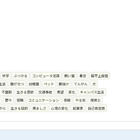
休学
ぶつかる
コンピュータ言語
飼い猫
暴言
扁平上皮癌
生活
腹が立つ
幼稚園
ペット
腑抜け
てんかん
犬
不整脈
生きる意欲
交通事故
羨望
変化
キャンパス生活
計
鬱々
受験
コミュニケーション
倒産
やる気
保育士
から
生きる目的
羨ましさ
心境の変化
起業家
自己肯定感