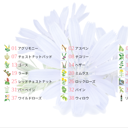
01
02
アグリモニー
アスペン
07
08
チェストナットバッド
チコリー
13
14
ゴース
ヘザー
19
20
ラーチ
ミムラス
25
26
レッドチェストナット
ロックローズ
31
32
バーベイン
バイン
37
38
ワイルドローズ
ウィロウ