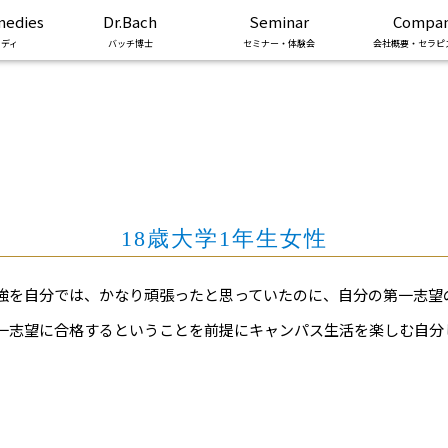
medies
Dr.Bach
Seminar
Compa
ディ
バッチ博士
セミナー・体験会
会社概要・セラピ
18歳大学1年生女性
強を自分では、かなり頑張ったと思っていたのに、自分の第一志望
一志望に合格するということを前提にキャンパス生活を楽しむ自分