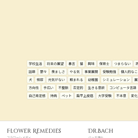
学校生活
将来の展望
暴言
猫
興味
保育士
つまらない
話題
鬱々
羨ましさ
やる気
事業展開
受験勉強
個人的なこ
犬
頻尿
元気がない
頼まれる
幼稚園
シミュレーション
展
方向性
手広い
不整脈
否定的
生きる意欲
コンピュータ言語
自己肯定感
持病
ペット
扁平上皮癌
大学受験
不本意
変化
Flower Remedies
Dr.Bach
フラワーレメディ
バッチ博士