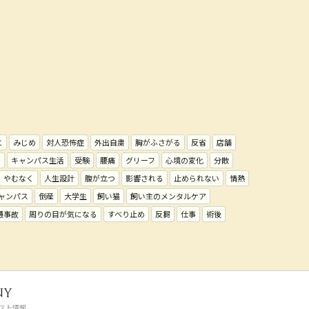
と
みじめ
対人恐怖症
外出自粛
胸がふさがる
反省
店舗
い
キャンパス生活
受験
腰痛
グリーフ
心境の変化
分散
やむなく
人生設計
腹が立つ
影響される
止められない
情熱
ャンパス
倒産
大学生
飼い猫
飼い主のメンタルケア
通事故
周りの目が気になる
すべり止め
反芻
仕事
術後
ny
スト情報