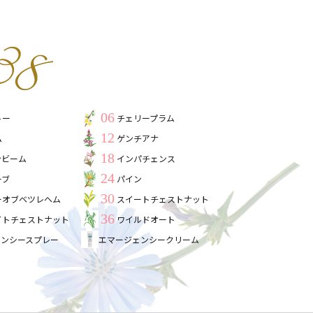
06
トー
チェリープラム
12
ム
ゲンチアナ
18
ンビーム
インパチェンス
24
ーブ
パイン
30
ーオブベツレヘム
スイートチェストナット
36
イトチェストナット
ワイルドオート
ェンシースプレー
エマージェンシークリーム