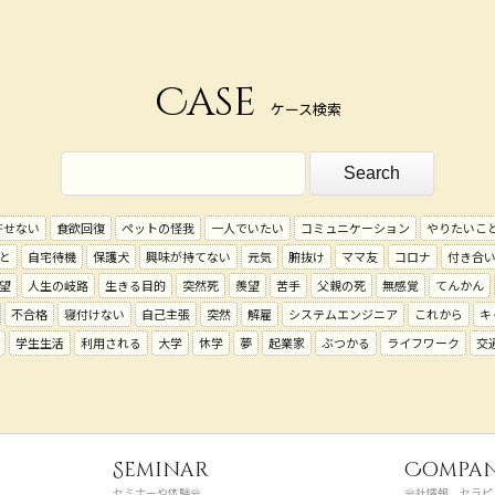
Case
ケース検索
許せない
食欲回復
ペットの怪我
一人でいたい
コミュニケーション
やりたいこ
と
自宅待機
保護犬
興味が持てない
元気
腑抜け
ママ友
コロナ
付き合
望
人生の岐路
生きる目的
突然死
羨望
苦手
父親の死
無感覚
てんかん
不合格
寝付けない
自己主張
突然
解雇
システムエンジニア
これから
キ
学生生活
利用される
大学
休学
夢
起業家
ぶつかる
ライフワーク
交
Seminar
Compa
セミナーや体験会
会社情報、セラピ