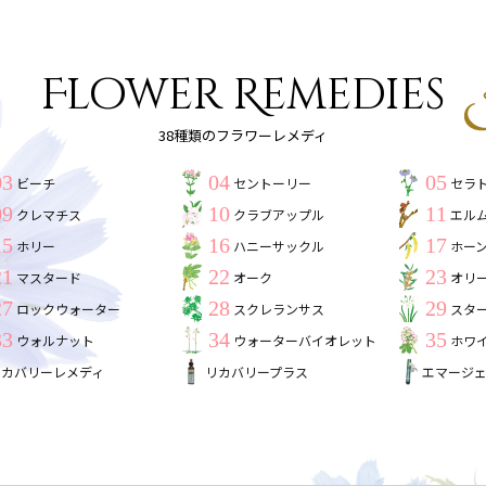
Flower Remedies
38種類のフラワーレメディ
03
04
05
ビーチ
セントーリー
セラ
09
10
11
クレマチス
クラブアップル
エル
15
16
17
ホリー
ハニーサックル
ホー
21
22
23
マスタード
オーク
オリ
27
28
29
ロックウォーター
スクレランサス
スタ
33
34
35
ウォルナット
ウォーターバイオレット
ホワ
リカバリーレメディ
リカバリープラス
エマージ