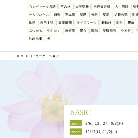
コンピュータ言語
不合格
大学受験
自己肯定感
人生設計
受
一人でいたい
術後
不本意
話題
元気
反芻
父親の死
影
休学
自己主張
事業展開
ライフワーク
腑抜け
変化
腰痛
ぶつかる
やむなく
無感覚
鬱々
興味
受験勉強
やる気
外出自粛
犬
HOME
>
コミュニケーション
Basic
8/6、13、27、9/3(木)
zoom
10/19(月),11/2(月)
zoom