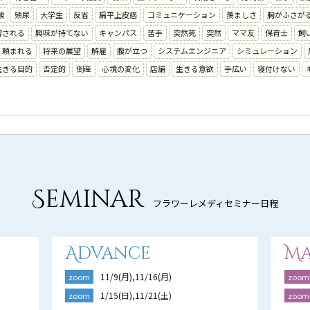
験
頻尿
大学生
反省
扁平上皮癌
コミュニケーション
羨ましさ
胸がふさが
響される
興味が持てない
キャンパス
苦手
突然死
突然
ママ友
保育士
飼
頼まれる
将来の展望
解雇
腹が立つ
システムエンジニア
シミュレーション
生きる目的
否定的
倒産
心境の変化
店舗
生きる意欲
手広い
寝付けない
Seminar
フラワーレメディセミナー日程
Advance
Ma
11/9(月),11/16(月)
zoom
zoom
1/15(日),11/21(土)
zoom
zoom