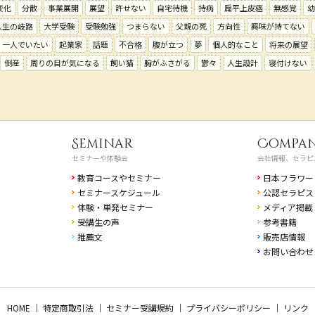
変化
分散
事業展開
展望
許せない
自宅待機
持病
扁平上皮癌
無感覚
幼
人生の岐路
大学受験
受験勉強
つまらない
父親の死
方向性
興味が持てない
一人でいたい
起業家
話題
不合格
腹が立つ
夢
個人的なこと
将来の展望
倒産
周りの目が気になる
飼い猫
胸がふさがる
鬱々
人生設計
寝付けない
Seminar
Compa
セミナーや体験会
会社情報、セラピ
教育コースやセミナー
日本フラワー
セミナースケジュール
公認セラピス
体験・単発セミナー
メディア掲載
受講生の声
参考書籍
推薦文
販売店情報
お問い合わせ
HOME
｜
特定商取引法
｜
セミナー受講規約
｜
プライバシーポリシー
｜
リンク