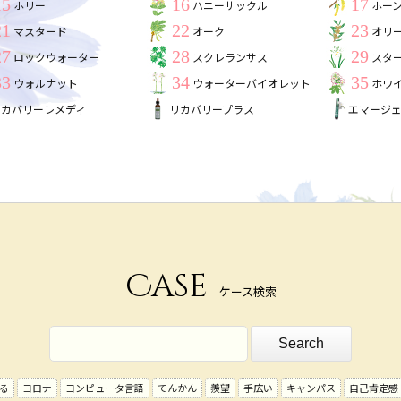
15
16
17
ホリー
ハニーサックル
ホー
21
22
23
マスタード
オーク
オリ
27
28
29
ロックウォーター
スクレランサス
スタ
33
34
35
ウォルナット
ウォーターバイオレット
ホワ
リカバリーレメディ
リカバリープラス
エマージ
Case
ケース検索
る
コロナ
コンピュータ言語
てんかん
羨望
手広い
キャンパス
自己肯定感