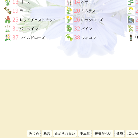
13
14
ゴース
ヘザー
19
20
ラーチ
ミムラス
25
26
レッドチェストナット
ロックローズ
31
32
バーベイン
バイン
37
38
ワイルドローズ
ウィロウ
みじめ
暴言
止められない
不本意
元気がない
情熱
ぶつか