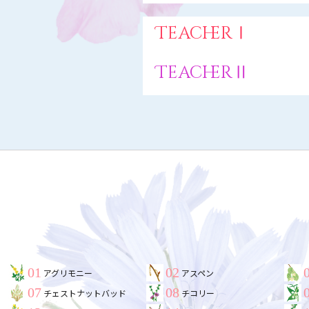
TeacherⅠ
TeacherⅡ
01
02
アグリモニー
アスペン
07
08
チェストナットバッド
チコリー