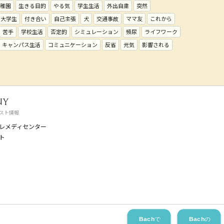
稚園
生きる目的
やる気
学生生活
外出自粛
突然
大学生
付き合い
自己主張
犬
交通事故
ママ友
これから
苦手
学校生活
否定的
シミュレーション
頻尿
ライフワーク
キャンパス生活
コミュニケーション
反省
元気
影響される
ny
スト情報
レメディセンター
ト