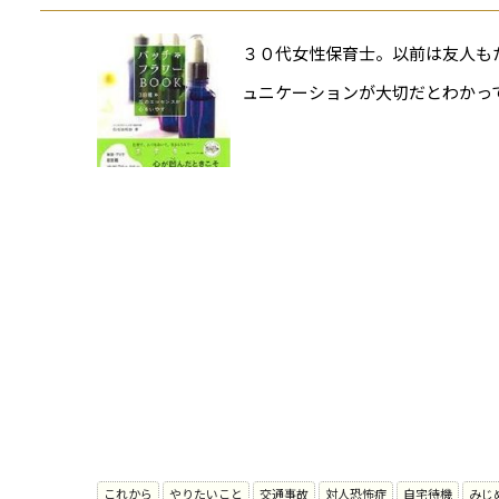
３０代女性保育士。以前は友人も
ュニケーションが大切だとわかっ
これから
やりたいこと
交通事故
対人恐怖症
自宅待機
みじ