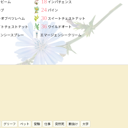
18
ンビーム
インパチェンス
24
ーブ
パイン
30
ーオブベツレヘム
スイートチェストナット
36
イトチェストナット
ワイルドオート
ェンシースプレー
エマージェンシークリーム
グリーフ
ペット
受験
仕事
突然死
腑抜け
大学