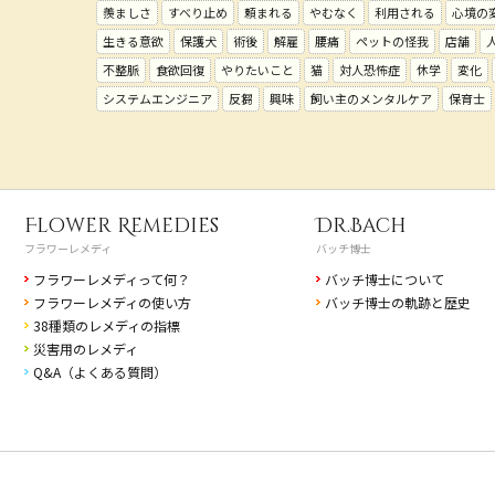
羨ましさ
すべり止め
頼まれる
やむなく
利用される
心境の
生きる意欲
保護犬
術後
解雇
腰痛
ペットの怪我
店舗
不整脈
食欲回復
やりたいこと
猫
対人恐怖症
休学
変化
システムエンジニア
反芻
興味
飼い主のメンタルケア
保育士
Flower Remedies
Dr.Bach
フラワーレメディ
バッチ博士
フラワーレメディって何？
バッチ博士について
フラワーレメディの使い方
バッチ博士の軌跡と歴史
38種類のレメディの指標
災害用のレメディ
Q&A（よくある質問）