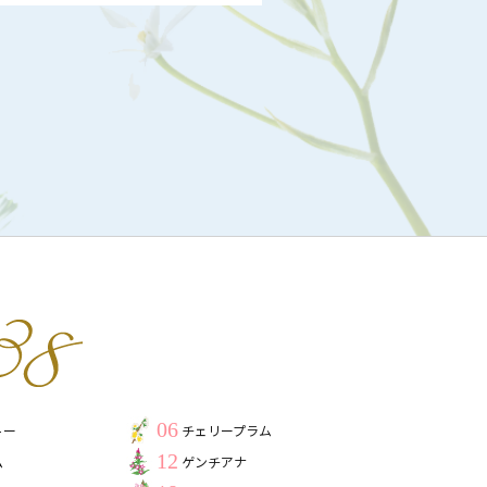
06
トー
チェリープラム
12
ム
ゲンチアナ