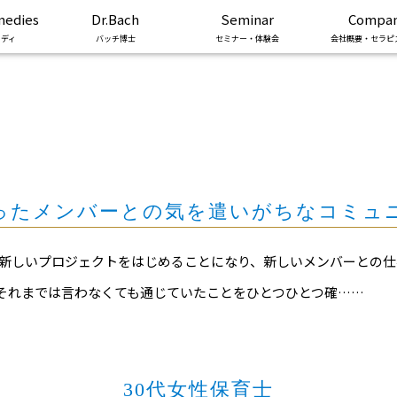
medies
Dr.Bach
Seminar
Compa
ディ
バッチ博士
セミナー・体験会
会社概要・セラピ
ったメンバーとの気を遣いがちなコミュ
事で新しいプロジェクトをはじめることになり、新しいメンバーとの
それまでは言わなくても通じていたことをひとつひとつ確……
30代女性保育士