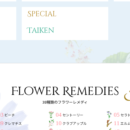
Special
Taiken
Flower Remedies
38種類のフラワーレメディ
03
04
05
ビーチ
セントーリー
セラ
09
10
11
クレマチス
クラブアップル
エル