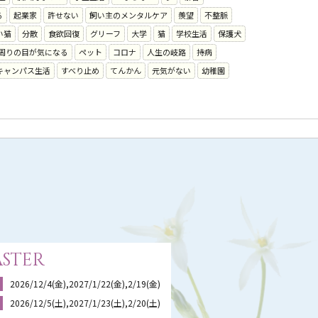
る
起業家
許せない
飼い主のメンタルケア
羨望
不整脈
い猫
分散
食欲回復
グリーフ
大学
猫
学校生活
保護犬
周りの目が気になる
ペット
コロナ
人生の岐路
持病
キャンパス生活
すべり止め
てんかん
元気がない
幼稚園
ster
2026/12/4(金),2027/1/22(金),2/19(金)
2026/12/5(土),2027/1/23(土),2/20(土)