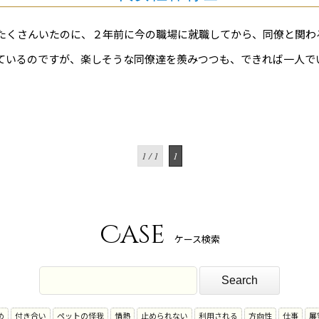
たくさんいたのに、２年前に今の職場に就職してから、同僚と関わ
ているのですが、楽しそうな同僚達を羨みつつも、できれば一人で
1 / 1
1
Case
ケース検索
め
付き合い
ペットの怪我
情熱
止められない
利用される
方向性
仕事
展