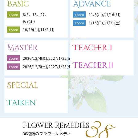
Basic
Advance
8/6、13、27、
11/9(月),11/16(月)
zoom
zoom
9/3(木)
1/15(日),11/21(土)
zoom
10/19(月),11/2(月)
zoom
Master
TeacherⅠ
2026/12/4(金),2027/1/22(金),2/19(金)
zoom
TeacherⅡ
2026/12/5(土),2027/1/23(土),2/20(土)
zoom
Special
Taiken
Flower Remedies
38種類のフラワーレメディ