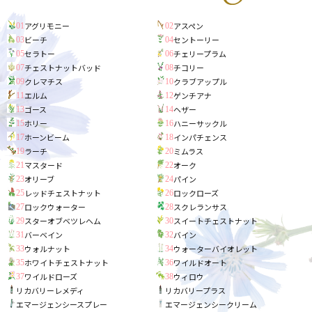
アグリモニー
アスペン
01
02
ビーチ
セントーリー
03
04
セラトー
チェリープラム
05
06
チェストナットバッド
チコリー
07
08
クレマチス
クラブアップル
09
10
エルム
ゲンチアナ
11
12
ゴース
ヘザー
13
14
ホリー
ハニーサックル
15
16
ホーンビーム
インパチェンス
17
18
ラーチ
ミムラス
19
20
マスタード
オーク
21
22
オリーブ
パイン
23
24
レッドチェストナット
ロックローズ
25
26
ロックウォーター
スクレランサス
27
28
スターオブベツレヘム
スイートチェストナット
29
30
バーベイン
バイン
31
32
ウォルナット
ウォーターバイオレット
33
34
ホワイトチェストナット
ワイルドオート
35
36
ワイルドローズ
ウィロウ
37
38
リカバリーレメディ
リカバリープラス
エマージェンシースプレー
エマージェンシークリーム