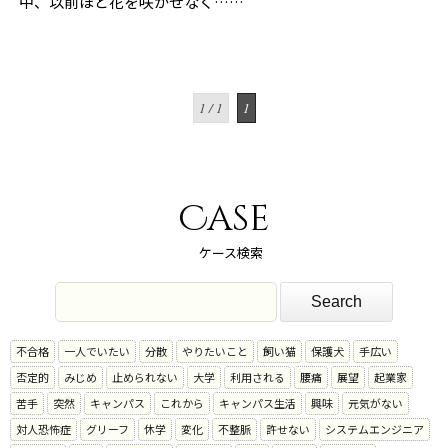
中、以前ほど花を咲かせなく……
1 / 1
1
Case
ケース検索
不合格
一人でいたい
分散
やりたいこと
飼い猫
保護犬
手広い
否定的
みじめ
止められない
大学
利用される
腰痛
展望
起業家
苦手
突然
キャンパス
これから
キャンパス生活
興味
元気がない
対人恐怖症
グリーフ
休学
変化
不整脈
許せない
システムエンジニア