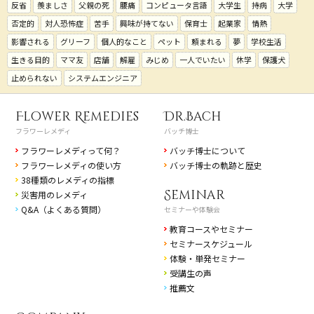
反省
羨ましさ
父親の死
腰痛
コンピュータ言語
大学生
持病
大学
否定的
対人恐怖症
苦手
興味が持てない
保育士
起業家
情熱
影響される
グリーフ
個人的なこと
ペット
頼まれる
夢
学校生活
生きる目的
ママ友
店舗
解雇
みじめ
一人でいたい
休学
保護犬
止められない
システムエンジニア
Flower Remedies
Dr.Bach
フラワーレメディ
バッチ博士
フラワーレメディって何？
バッチ博士について
フラワーレメディの使い方
バッチ博士の軌跡と歴史
38種類のレメディの指標
Seminar
災害用のレメディ
Q&A（よくある質問）
セミナーや体験会
教育コースやセミナー
セミナースケジュール
体験・単発セミナー
受講生の声
推薦文