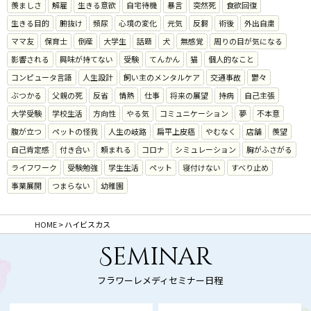
羨ましさ
解雇
生きる意欲
自宅待機
暴言
突然死
食欲回復
生きる目的
腑抜け
頻尿
心境の変化
元気
反芻
術後
外出自粛
ママ友
保育士
倒産
大学生
話題
犬
無感覚
周りの目が気になる
影響される
興味が持てない
受験
てんかん
猫
個人的なこと
コンピュータ言語
人生設計
飼い主のメンタルケア
交通事故
鬱々
ぶつかる
父親の死
反省
情熱
仕事
将来の展望
持病
自己主張
大学受験
学校生活
方向性
やる気
コミュニケーション
夢
不本意
腹が立つ
ペットの怪我
人生の岐路
扁平上皮癌
やむなく
店舗
羨望
自己肯定感
付き合い
頼まれる
コロナ
シミュレーション
胸がふさがる
ライフワーク
受験勉強
学生生活
ペット
寝付けない
すべり止め
事業展開
つまらない
幼稚園
HOME
>
ハイビスカス
Seminar
フラワーレメディセミナー日程