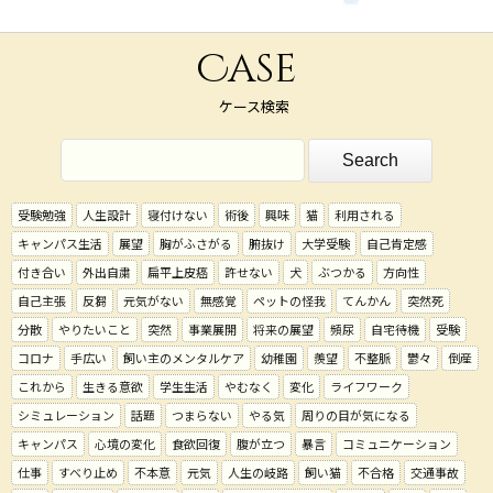
Case
ケース検索
受験勉強
人生設計
寝付けない
術後
興味
猫
利用される
キャンパス生活
展望
胸がふさがる
腑抜け
大学受験
自己肯定感
付き合い
外出自粛
扁平上皮癌
許せない
犬
ぶつかる
方向性
自己主張
反芻
元気がない
無感覚
ペットの怪我
てんかん
突然死
分散
やりたいこと
突然
事業展開
将来の展望
頻尿
自宅待機
受験
コロナ
手広い
飼い主のメンタルケア
幼稚園
羨望
不整脈
鬱々
倒産
これから
生きる意欲
学生生活
やむなく
変化
ライフワーク
シミュレーション
話題
つまらない
やる気
周りの目が気になる
キャンパス
心境の変化
食欲回復
腹が立つ
暴言
コミュニケーション
仕事
すべり止め
不本意
元気
人生の岐路
飼い猫
不合格
交通事故