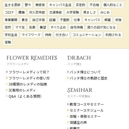
生きる意欲
鬱々
無感覚
キャンパス生活
否定的
不合格
個人的なこと
コロナ
腰痛
対人恐怖症
交通事故
大学受験
羨ましさ
みじめ
事業展開
暴言
自己主張
店舗
不整脈
仕事
キャンパス
解雇
術後
突然
ママ友
反芻
展望
すべり止め
自宅待機
周りの目が気になる
学校生活
ライフワーク
持病
付き合い
コミュニケーション
利用される
受験
Flower Remedies
Dr.Bach
フラワーレメディ
バッチ博士
フラワーレメディって何？
バッチ博士について
フラワーレメディの使い方
バッチ博士の軌跡と歴史
38種類のレメディの指標
Seminar
災害用のレメディ
Q&A（よくある質問）
セミナーや体験会
教育コースやセミナー
セミナースケジュール
体験・単発セミナー
受講生の声
推薦文