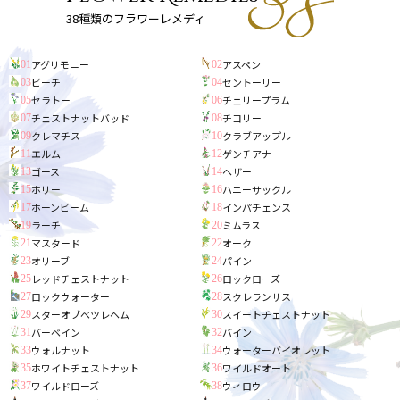
38種類のフラワーレメディ
アグリモニー
アスペン
01
02
ビーチ
セントーリー
03
04
セラトー
チェリープラム
05
06
チェストナットバッド
チコリー
07
08
クレマチス
クラブアップル
09
10
エルム
ゲンチアナ
11
12
ゴース
ヘザー
13
14
ホリー
ハニーサックル
15
16
ホーンビーム
インパチェンス
17
18
ラーチ
ミムラス
19
20
マスタード
オーク
21
22
オリーブ
パイン
23
24
レッドチェストナット
ロックローズ
25
26
ロックウォーター
スクレランサス
27
28
スターオブベツレヘム
スイートチェストナット
29
30
バーベイン
バイン
31
32
ウォルナット
ウォーターバイオレット
33
34
ホワイトチェストナット
ワイルドオート
35
36
ワイルドローズ
ウィロウ
37
38