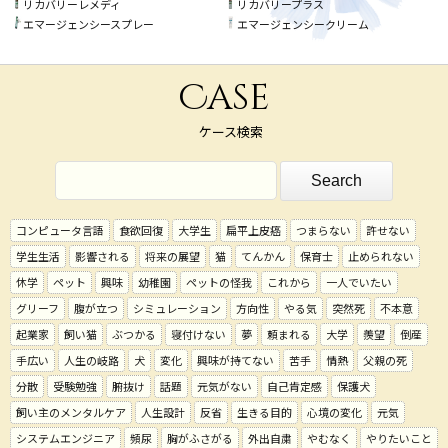
リカバリーレメディ
リカバリープラス
エマージェンシースプレー
エマージェンシークリーム
Case
ケース検索
コンピュータ言語
食欲回復
大学生
扁平上皮癌
つまらない
許せない
学生生活
影響される
将来の展望
猫
てんかん
保育士
止められない
休学
ペット
興味
幼稚園
ペットの怪我
これから
一人でいたい
グリーフ
腹が立つ
シミュレーション
方向性
やる気
突然死
不本意
起業家
飼い猫
ぶつかる
寝付けない
夢
頼まれる
大学
羨望
倒産
手広い
人生の岐路
犬
変化
興味が持てない
苦手
情熱
父親の死
分散
受験勉強
腑抜け
話題
元気がない
自己肯定感
保護犬
飼い主のメンタルケア
人生設計
反省
生きる目的
心境の変化
元気
システムエンジニア
頻尿
胸がふさがる
外出自粛
やむなく
やりたいこと