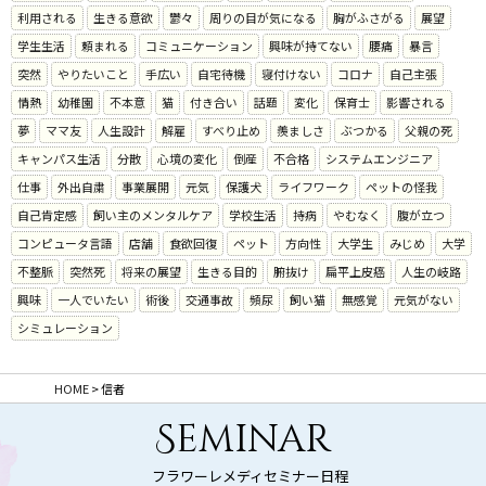
利用される
生きる意欲
鬱々
周りの目が気になる
胸がふさがる
展望
学生生活
頼まれる
コミュニケーション
興味が持てない
腰痛
暴言
突然
やりたいこと
手広い
自宅待機
寝付けない
コロナ
自己主張
情熱
幼稚園
不本意
猫
付き合い
話題
変化
保育士
影響される
夢
ママ友
人生設計
解雇
すべり止め
羨ましさ
ぶつかる
父親の死
キャンパス生活
分散
心境の変化
倒産
不合格
システムエンジニア
仕事
外出自粛
事業展開
元気
保護犬
ライフワーク
ペットの怪我
自己肯定感
飼い主のメンタルケア
学校生活
持病
やむなく
腹が立つ
コンピュータ言語
店舗
食欲回復
ペット
方向性
大学生
みじめ
大学
不整脈
突然死
将来の展望
生きる目的
腑抜け
扁平上皮癌
人生の岐路
興味
一人でいたい
術後
交通事故
頻尿
飼い猫
無感覚
元気がない
シミュレーション
HOME
>
信者
Seminar
フラワーレメディセミナー日程