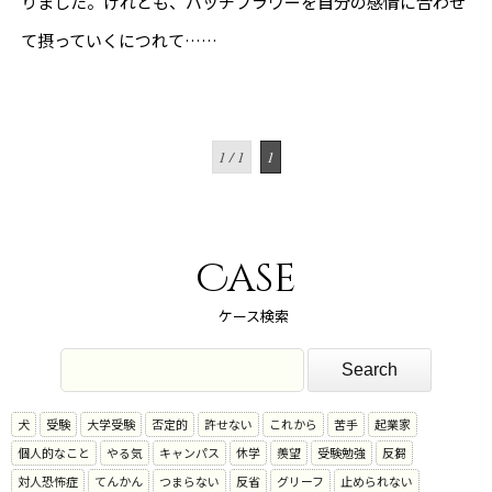
りました。けれども、バッチフラワーを自分の感情に合わせ
て摂っていくにつれて……
1 / 1
1
Case
ケース検索
犬
受験
大学受験
否定的
許せない
これから
苦手
起業家
個人的なこと
やる気
キャンパス
休学
羨望
受験勉強
反芻
対人恐怖症
てんかん
つまらない
反省
グリーフ
止められない