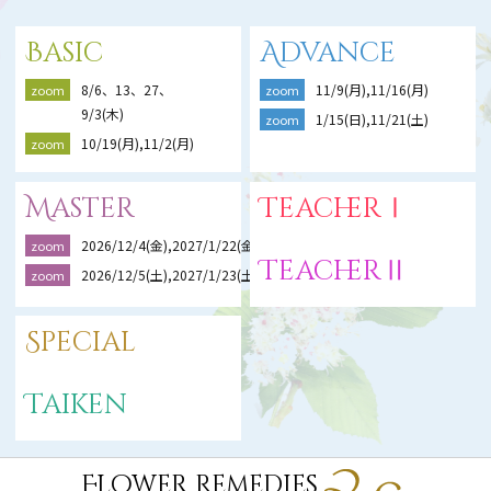
Basic
Advance
8/6、13、27、
11/9(月),11/16(月)
zoom
zoom
9/3(木)
1/15(日),11/21(土)
zoom
10/19(月),11/2(月)
zoom
Master
TeacherⅠ
2026/12/4(金),2027/1/22(金),2/19(金)
zoom
TeacherⅡ
2026/12/5(土),2027/1/23(土),2/20(土)
zoom
Special
Taiken
Flower Remedies