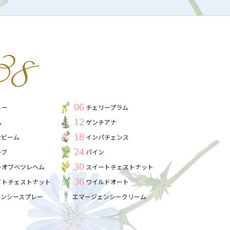
06
トー
チェリープラム
12
ム
ゲンチアナ
18
ンビーム
インパチェンス
24
ーブ
パイン
30
ーオブベツレヘム
スイートチェストナット
36
イトチェストナット
ワイルドオート
ェンシースプレー
エマージェンシークリーム