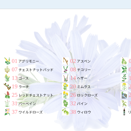
01
02
アグリモニー
アスペン
07
08
チェストナットバッド
チコリー
13
14
ゴース
ヘザー
19
20
ラーチ
ミムラス
25
26
レッドチェストナット
ロックローズ
31
32
バーベイン
バイン
37
38
ワイルドローズ
ウィロウ