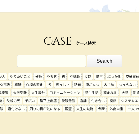
Case
ケース検索
かん
やりたいこと
分散
やる気
猫
不整脈
反芻
暴言
ぶつかる
交通事
タ言語
興味
心境の変化
犬
羨ましさ
話題
腹が立つ
みじめ
つまらない
起業家
大学受験
人生設計
コミュニケーション
学生生活
頼まれる
大学
影
復
父親の死
手広い
扁平上皮癌
受験勉強
店舗
付き合い
突然
システムエ
験
寝付けない
周りの目が気になる
展望
人生の岐路
倒産
外出自粛
一人で