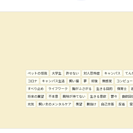
ペットの怪我
大学生
許せない
対人恐怖症
キャンパス
てん
コロナ
キャンパス生活
飼い猫
夢
術後
無感覚
コンピュー
すべり止め
ライフワーク
胸がふさがる
生きる目的
保育士
将来の展望
不本意
興味が持てない
生きる意欲
鬱々
食欲回
元気
飼い主のメンタルケア
羨望
腑抜け
自己主張
反省
受