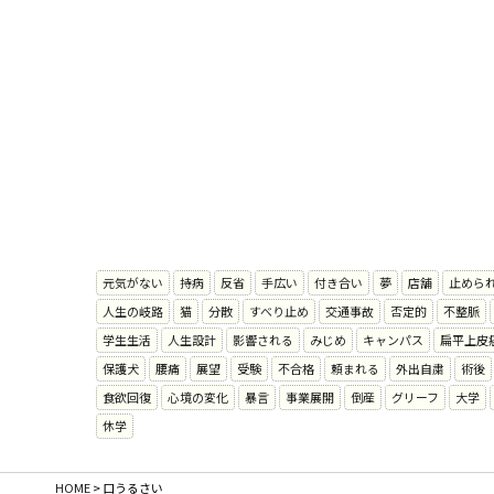
元気がない
持病
反省
手広い
付き合い
夢
店舗
止めら
人生の岐路
猫
分散
すべり止め
交通事故
否定的
不整脈
学生生活
人生設計
影響される
みじめ
キャンパス
扁平上皮
保護犬
腰痛
展望
受験
不合格
頼まれる
外出自粛
術後
食欲回復
心境の変化
暴言
事業展開
倒産
グリーフ
大学
休学
HOME
>
口うるさい