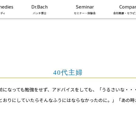
medies
Dr.Bach
Seminar
Compa
ディ
バッチ博士
セミナー・体験会
会社概要・セラピ
40代主婦
前になっても勉強をせず、アドバイスをしても、「うるさいな・・
とおりにしていたらそんなふうにはならなかったのに。」「あの時