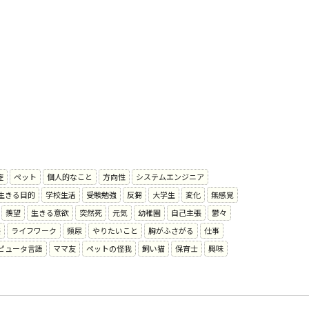
症
ペット
個人的なこと
方向性
システムエンジニア
生きる目的
学校生活
受験勉強
反芻
大学生
変化
無感覚
羨望
生きる意欲
突然死
元気
幼稚園
自己主張
鬱々
感
ライフワーク
頻尿
やりたいこと
胸がふさがる
仕事
ピュータ言語
ママ友
ペットの怪我
飼い猫
保育士
興味