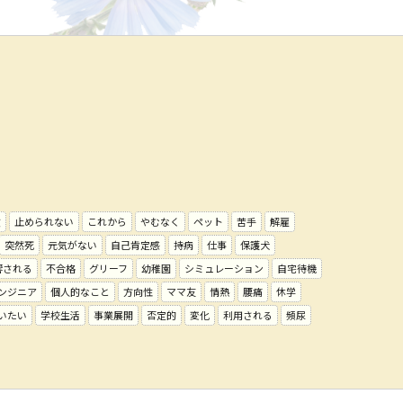
故
止められない
これから
やむなく
ペット
苦手
解雇
突然死
元気がない
自己肯定感
持病
仕事
保護犬
響される
不合格
グリーフ
幼稚園
シミュレーション
自宅待機
ンジニア
個人的なこと
方向性
ママ友
情熱
腰痛
休学
いたい
学校生活
事業展開
否定的
変化
利用される
頻尿