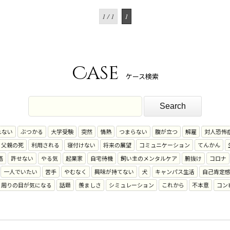
1 / 1
1
Case
ケース検索
れない
ぶつかる
大学受験
突然
情熱
つまらない
腹が立つ
解雇
対人恐怖
父親の死
利用される
寝付けない
将来の展望
コミュニケーション
てんかん
癌
許せない
やる気
起業家
自宅待機
飼い主のメンタルケア
腑抜け
コロナ
一人でいたい
苦手
やむなく
興味が持てない
犬
キャンパス生活
自己肯定
周りの目が気になる
話題
羨ましさ
シミュレーション
これから
不本意
コン