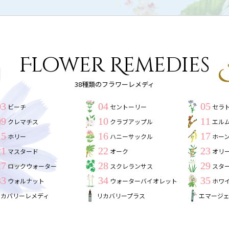
Flower Remedies
38種類のフラワーレメディ
03
04
05
ビーチ
セントーリー
セラ
09
10
11
クレマチス
クラブアップル
エル
15
16
17
ホリー
ハニーサックル
ホー
21
22
23
マスタード
オーク
オリ
27
28
29
ロックウォーター
スクレランサス
スタ
33
34
35
ウォルナット
ウォーターバイオレット
ホワ
リカバリーレメディ
リカバリープラス
エマージ