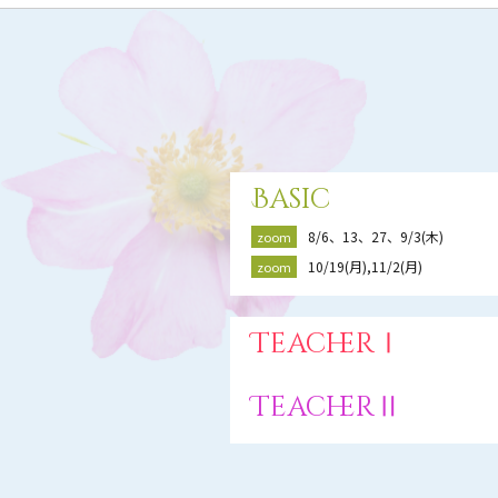
Basic
8/6、13、27、9/3(木)
zoom
10/19(月),11/2(月)
zoom
TeacherⅠ
TeacherⅡ