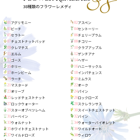
38種類のフラワーレメディ
アグリモニー
アスペン
01
02
ビーチ
セントーリー
03
04
セラトー
チェリープラム
05
06
チェストナットバッド
チコリー
07
08
クレマチス
クラブアップル
09
10
エルム
ゲンチアナ
11
12
ゴース
ヘザー
13
14
ホリー
ハニーサックル
15
16
ホーンビーム
インパチェンス
17
18
ラーチ
ミムラス
19
20
マスタード
オーク
21
22
オリーブ
パイン
23
24
レッドチェストナット
ロックローズ
25
26
ロックウォーター
スクレランサス
27
28
スターオブベツレヘム
スイートチェストナット
29
30
バーベイン
バイン
31
32
ウォルナット
ウォーターバイオレット
33
34
ホワイトチェストナット
ワイルドオート
35
36
ワイルドローズ
ウィロウ
37
38