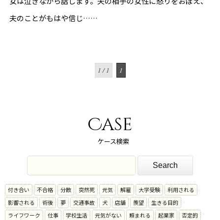
女は泣きながら話します。夫の相手の女性に怒りをおぼえ、
夫のことがもはや信じ……
1 / 1
1
Case
ケース検索
付き合い
不合格
分散
突然死
元気
解雇
大学受験
利用される
影響される
術後
夢
交通事故
犬
店舗
羨望
生きる目的
ライフワーク
仕事
学校生活
元気がない
頼まれる
起業家
否定的