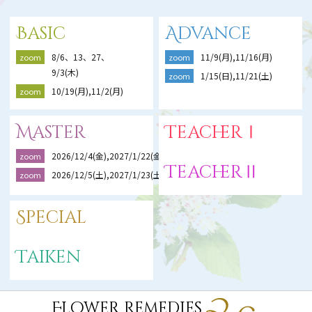
Basic
Advance
8/6、13、27、
11/9(月),11/16(月)
zoom
zoom
9/3(木)
1/15(日),11/21(土)
zoom
10/19(月),11/2(月)
zoom
Master
TeacherⅠ
2026/12/4(金),2027/1/22(金),2/19(金)
zoom
TeacherⅡ
2026/12/5(土),2027/1/23(土),2/20(土)
zoom
Special
Taiken
Flower Remedies