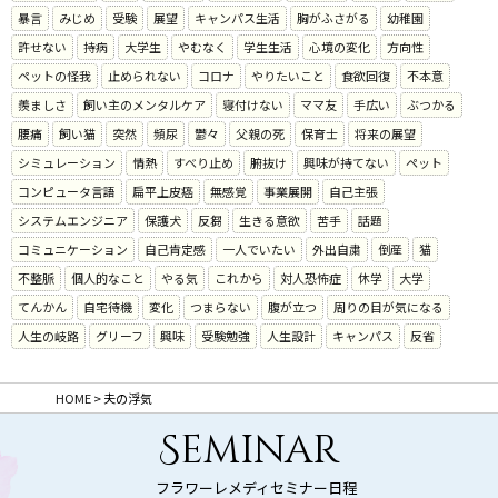
暴言
みじめ
受験
展望
キャンパス生活
胸がふさがる
幼稚園
許せない
持病
大学生
やむなく
学生生活
心境の変化
方向性
ペットの怪我
止められない
コロナ
やりたいこと
食欲回復
不本意
羨ましさ
飼い主のメンタルケア
寝付けない
ママ友
手広い
ぶつかる
腰痛
飼い猫
突然
頻尿
鬱々
父親の死
保育士
将来の展望
シミュレーション
情熱
すべり止め
腑抜け
興味が持てない
ペット
コンピュータ言語
扁平上皮癌
無感覚
事業展開
自己主張
システムエンジニア
保護犬
反芻
生きる意欲
苦手
話題
コミュニケーション
自己肯定感
一人でいたい
外出自粛
倒産
猫
不整脈
個人的なこと
やる気
これから
対人恐怖症
休学
大学
てんかん
自宅待機
変化
つまらない
腹が立つ
周りの目が気になる
人生の岐路
グリーフ
興味
受験勉強
人生設計
キャンパス
反省
HOME
>
夫の浮気
Seminar
フラワーレメディセミナー日程