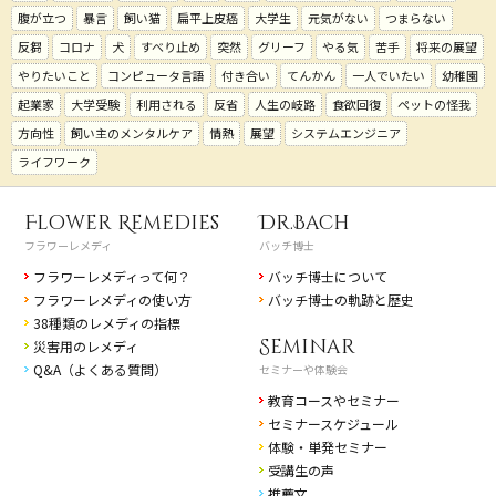
腹が立つ
暴言
飼い猫
扁平上皮癌
大学生
元気がない
つまらない
反芻
コロナ
犬
すべり止め
突然
グリーフ
やる気
苦手
将来の展望
やりたいこと
コンピュータ言語
付き合い
てんかん
一人でいたい
幼稚園
起業家
大学受験
利用される
反省
人生の岐路
食欲回復
ペットの怪我
方向性
飼い主のメンタルケア
情熱
展望
システムエンジニア
ライフワーク
Flower Remedies
Dr.Bach
フラワーレメディ
バッチ博士
フラワーレメディって何？
バッチ博士について
フラワーレメディの使い方
バッチ博士の軌跡と歴史
38種類のレメディの指標
Seminar
災害用のレメディ
Q&A（よくある質問）
セミナーや体験会
教育コースやセミナー
セミナースケジュール
体験・単発セミナー
受講生の声
推薦文