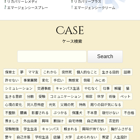
リカバリーレメディ
リカバリープラス
エマージェンシースプレー
エマージェンシークリーム
Case
ケース検索
保育士
夢
ママ友
これから
突然死
個人的なこと
生きる目的
話題
許せない
事業展開
変化
手広い
無感覚
倒産
みじめ
シミュレーション
交通事故
キャンパス生活
やむなく
仕事
解雇
猫
生きる意欲
分散
受験
コミュニケーション
頻尿
休学
術後
ペット
心境の変化
対人恐怖症
元気
父親の死
持病
周りの目が気になる
不整脈
腰痛
影響される
ぶつかる
保護犬
不本意
寝付けない
不合格
羨ましさ
外出自粛
興味
腑抜け
自宅待機
自己肯定感
否定的
受験勉強
学生生活
キャンパス
頼まれる
興味が持てない
胸がふさがる
鬱々
自己主張
学校生活
店舗
大学
止められない
羨望
人生設計