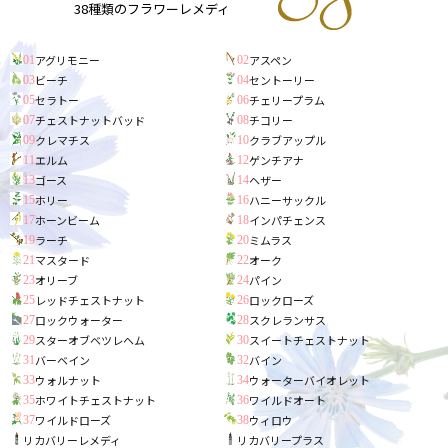
38種類のフラワーレメディ
アグリモニー
アスペン
01
02
ビーチ
セントーリー
03
04
セラトー
チェリープラム
05
06
チェストナットバッド
チコリー
07
08
クレマチス
クラブアップル
09
10
エルム
ゲンチアナ
11
12
ゴース
ヘザー
13
14
ホリー
ハニーサックル
15
16
ホーンビーム
インパチェンス
17
18
ラーチ
ミムラス
19
20
マスタード
オーク
21
22
オリーブ
パイン
23
24
レッドチェストナット
ロックローズ
25
26
ロックウォーター
スクレランサス
27
28
スターオブベツレヘム
スイートチェストナット
29
30
バーベイン
バイン
31
32
ウォルナット
ウォーターバイオレット
33
34
ホワイトチェストナット
ワイルドオート
35
36
ワイルドローズ
ウィロウ
37
38
リカバリーレメディ
リカバリープラス