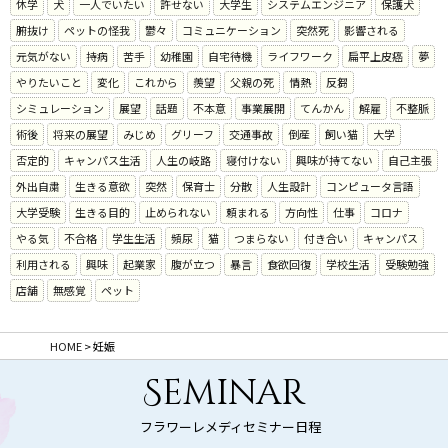
休学
犬
一人でいたい
許せない
大学生
システムエンジニア
保護犬
腑抜け
ペットの怪我
鬱々
コミュニケーション
突然死
影響される
元気がない
持病
苦手
幼稚園
自宅待機
ライフワーク
扁平上皮癌
夢
やりたいこと
変化
これから
羨望
父親の死
情熱
反芻
シミュレーション
展望
話題
不本意
事業展開
てんかん
解雇
不整脈
術後
将来の展望
みじめ
グリーフ
交通事故
倒産
飼い猫
大学
否定的
キャンパス生活
人生の岐路
寝付けない
興味が持てない
自己主張
外出自粛
生きる意欲
突然
保育士
分散
人生設計
コンピュータ言語
大学受験
生きる目的
止められない
頼まれる
方向性
仕事
コロナ
やる気
不合格
学生生活
頻尿
猫
つまらない
付き合い
キャンパス
利用される
興味
起業家
腹が立つ
暴言
食欲回復
学校生活
受験勉強
店舗
無感覚
ペット
HOME
>
妊娠
Seminar
フラワーレメディセミナー日程