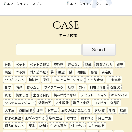
エマージェンシースプレー
エマージェンシークリーム
Case
ケース検索
分散
ペット
ペットの怪我
突然死
許せない
話題
影響される
興味
羨望
やる気
対人恐怖症
夢
展望
猫
幼稚園
暴言
否定的
やりたいこと
腑抜け
突然
コミュニケーション
すべり止め
自宅待機
休学
情熱
腹が立つ
ライフワーク
反芻
鬱々
利用される
保護犬
変化
羨ましさ
生きる目的
興味が持てない
シミュレーション
キャンパス
システムエンジニア
父親の死
人生設計
扁平上皮癌
コンピュータ言語
大学生
食欲回復
仕事
保育士
周りの目が気になる
飼い猫
術後
腰痛
将来の展望
胸がふさがる
学校生活
方向性
頼まれる
自己主張
個人的なこと
反省
店舗
生きる意欲
付き合い
人生の岐路