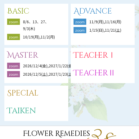
Basic
Advance
8/6、13、27、
11/9(月),11/16(月)
zoom
zoom
9/3(木)
1/15(日),11/21(土)
zoom
10/19(月),11/2(月)
zoom
Master
TeacherⅠ
2026/12/4(金),2027/1/22(金),2/19(金)
zoom
TeacherⅡ
2026/12/5(土),2027/1/23(土),2/20(土)
zoom
Special
Taiken
Flower Remedies