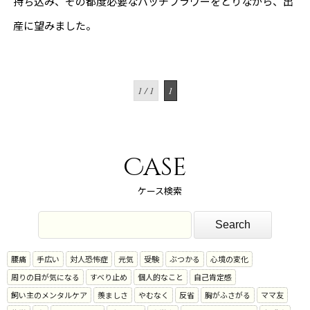
持ち込み、その都度必要なバッチフラワーをとりながら、出
産に望みました。
1 / 1
1
Case
ケース検索
腰痛
手広い
対人恐怖症
元気
受験
ぶつかる
心境の変化
周りの目が気になる
すべり止め
個人的なこと
自己肯定感
飼い主のメンタルケア
羨ましさ
やむなく
反省
胸がふさがる
ママ友