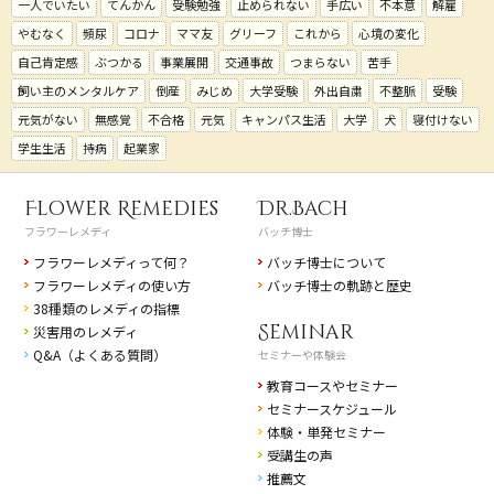
一人でいたい
てんかん
受験勉強
止められない
手広い
不本意
解雇
やむなく
頻尿
コロナ
ママ友
グリーフ
これから
心境の変化
自己肯定感
ぶつかる
事業展開
交通事故
つまらない
苦手
飼い主のメンタルケア
倒産
みじめ
大学受験
外出自粛
不整脈
受験
元気がない
無感覚
不合格
元気
キャンパス生活
大学
犬
寝付けない
学生生活
持病
起業家
Flower Remedies
Dr.Bach
フラワーレメディ
バッチ博士
フラワーレメディって何？
バッチ博士について
フラワーレメディの使い方
バッチ博士の軌跡と歴史
38種類のレメディの指標
Seminar
災害用のレメディ
Q&A（よくある質問）
セミナーや体験会
教育コースやセミナー
セミナースケジュール
体験・単発セミナー
受講生の声
推薦文