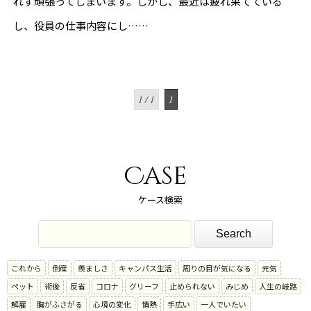
れず頑張ってしまいます。しかし、最近は疲れ果てている
し、役員の仕事内容にし……
1 / 1
1
Case
ケース検索
これから
倒産
羨ましさ
キャンパス生活
周りの目が気になる
元気
ペット
術後
反省
コロナ
グリーフ
止められない
みじめ
人生の岐路
解雇
胸がふさがる
心境の変化
情熱
手広い
一人でいたい