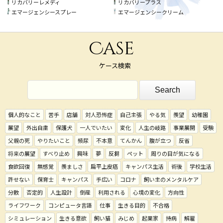
リカバリーレメディ
リカバリープラス
エマージェンシースプレー
エマージェンシークリーム
Case
ケース検索
個人的なこと
苦手
店舗
対人恐怖症
自己主張
やる気
羨望
幼稚園
展望
外出自粛
保護犬
一人でいたい
変化
人生の岐路
事業展開
受験
父親の死
やりたいこと
頻尿
不本意
てんかん
腹が立つ
反省
将来の展望
すべり止め
興味
夢
反芻
ペット
周りの目が気になる
食欲回復
無感覚
羨ましさ
扁平上皮癌
キャンパス生活
術後
学校生活
許せない
保育士
キャンパス
手広い
コロナ
飼い主のメンタルケア
分散
否定的
人生設計
倒産
利用される
心境の変化
方向性
ライフワーク
コンピュータ言語
仕事
生きる目的
不合格
シミュレーション
生きる意欲
飼い猫
みじめ
起業家
持病
解雇