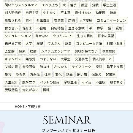
飼い主のメンタルケア
すべり止め
犬
苦手
羨望
分散
学生生活
対人恐怖症
自己主張
やむなく
不本意
寝付けない
幼稚園
持病
影響される
鬱々
外出自粛
突然死
店舗
大学受験
コミュニケーション
付き合い
保育士
不合格
自宅待機
生きる意欲
夢
休学
猫
受験
シミュレーション
許せない
やりたいこと
生きる目的
将来の展望
自己肯定感
大学
展望
てんかん
反芻
コンピュータ言語
利用される
否定的
頻尿
腰痛
システムエンジニア
興味が持てない
事業展開
キャンパス
無感覚
つまらない
大学生
交通事故
個人的なこと
父親の死
食欲回復
腑抜け
ぶつかる
ライフワーク
突然
扁平上皮癌
暴言
やる気
方向性
仕事
変化
話題
飼い猫
保護犬
起業家
人生設計
腹が立つ
ペットの怪我
学校生活
ママ友
不整脈
頼まれる
受験勉強
元気がない
興味
HOME
>
学校行事
Seminar
フラワーレメディセミナー日程