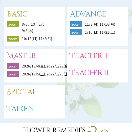
Basic
Advance
8/6、13、27、
11/9(月),11/16(月)
zoom
zoom
9/3(木)
1/15(日),11/21(土)
zoom
10/19(月),11/2(月)
zoom
Master
TeacherⅠ
2026/12/4(金),2027/1/22(金),2/19(金)
zoom
TeacherⅡ
2026/12/5(土),2027/1/23(土),2/20(土)
zoom
Special
Taiken
Flower Remedies