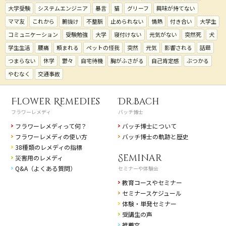
大学受験
システムエンジニア
暴言
猫
グリーフ
興味が持てない
ママ友
これから
腑抜け
不整脈
止められない
情熱
付き合い
大学生
コミュニケーション
受験勉強
大学
寝付けない
元気がない
突然死
犬
学生生活
腰痛
頼まれる
ペットの怪我
突然
元気
影響される
話題
つまらない
休学
鬱々
自宅待機
胸がふさがる
自己肯定感
ぶつかる
やむなく
交通事故
Flower Remedies
Dr.Bach
フラワーレメディ
バッチ博士
フラワーレメディって何？
バッチ博士について
フラワーレメディの使い方
バッチ博士の軌跡と歴史
38種類のレメディの指標
Seminar
災害用のレメディ
Q&A（よくある質問）
セミナーや体験会
教育コースやセミナー
セミナースケジュール
体験・単発セミナー
受講生の声
推薦文