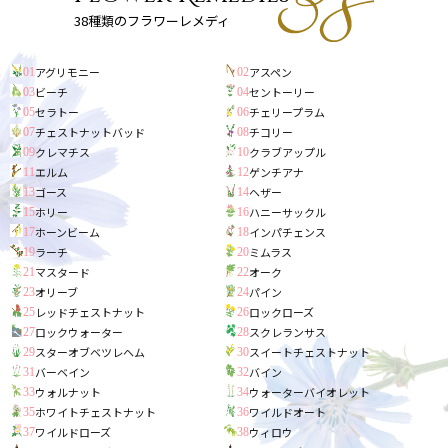
38種類のフラワーレメディ
アグリモニー
アスペン
01
02
ビーチ
セントーリー
03
04
セラトー
チェリープラム
05
06
チェストナットバッド
チコリー
07
08
クレマチス
クラブアップル
09
10
エルム
ゲンチアナ
11
12
ゴース
ヘザー
13
14
ホリー
ハニーサックル
15
16
ホーンビーム
インパチェンス
17
18
ラーチ
ミムラス
19
20
マスタード
オーク
21
22
オリーブ
パイン
23
24
レッドチェストナット
ロックローズ
25
26
ロックウォーター
スクレランサス
27
28
スターオブベツレヘム
スイートチェストナット
29
30
バーベイン
バイン
31
32
ウォルナット
ウォーターバイオレット
33
34
ホワイトチェストナット
ワイルドオート
35
36
ワイルドローズ
ウィロウ
37
38