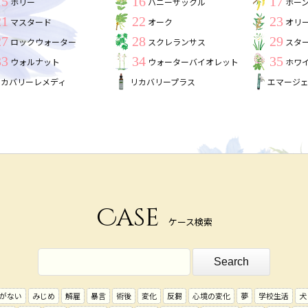
15
16
17
ホリー
ハニーサックル
ホー
21
22
23
マスタード
オーク
オリ
27
28
29
ロックウォーター
スクレランサス
スタ
33
34
35
ウォルナット
ウォーターバイオレット
ホワ
リカバリーレメディ
リカバリープラス
エマージ
Case
ケース検索
がない
みじめ
解雇
暴言
術後
変化
反芻
心境の変化
夢
学校生活
犬