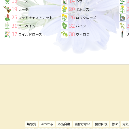
13
14
ゴース
ヘザー
19
20
ラーチ
ミムラス
25
26
レッドチェストナット
ロックローズ
31
32
バーベイン
バイン
37
38
ワイルドローズ
ウィロウ
無感覚
ぶつかる
外出自粛
寝付けない
食欲回復
鬱々
元気