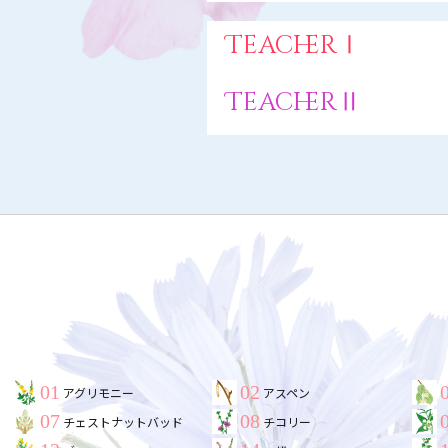
TeacherⅠ
TeacherⅡ
01
02
アグリモニー
アスペン
07
08
チェストナットバッド
チコリー