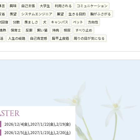
暴言
興味
自己主張
大学生
利用される
コミュニケーション
反省
羨望
システムエンジニア
展望
生きる目的
胸がふさがる
欲回復
分散
羨ましさ
犬
キャンパス
ペット
方向性
情熱
保育士
反芻
飼い猫
持病
頻尿
すべり止め
活
人生の岐路
自己肯定感
扁平上皮癌
周りの目が気になる
ster
2026/12/4(金),2027/1/22(金),2/19(金)
2026/12/5(土),2027/1/23(土),2/20(土)