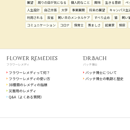
展望
周りの目が気になる
個人的なこと
興味
生きる意欲
ペ
人生設計
自己主張
大学
事業展開
将来の展望
キャンパス生
利用される
反省
飼い主のメンタルケア
すべり止め
猫
飼い
コミュニケーション
コロナ
保育士
羨ましさ
起業家
頻尿
Flower Remedies
Dr.Bach
フラワーレメディ
バッチ博士
フラワーレメディって何？
バッチ博士について
フラワーレメディの使い方
バッチ博士の軌跡と歴史
38種類のレメディの指標
災害用のレメディ
Q&A（よくある質問）