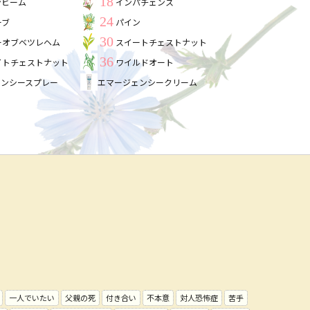
18
ンビーム
インパチェンス
24
ーブ
パイン
30
ーオブベツレヘム
スイートチェストナット
36
イトチェストナット
ワイルドオート
ェンシースプレー
エマージェンシークリーム
一人でいたい
父親の死
付き合い
不本意
対人恐怖症
苦手