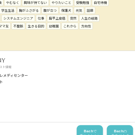
験
やむなく
興味が持てない
やりたいこと
受験勉強
自宅待機
学生生活
胸がふさがる
腹が立つ
保護犬
元気
話題
システムエンジニア
仕事
扁平上皮癌
突然
人生の岐路
ママ友
不整脈
生きる目的
幼稚園
これから
方向性
ny
スト情報
レメディセンター
ト