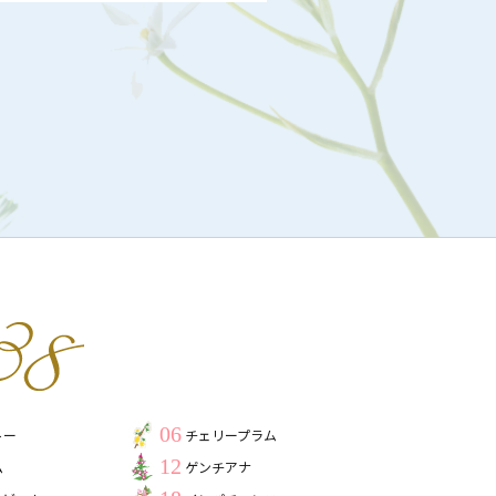
06
トー
チェリープラム
12
ム
ゲンチアナ