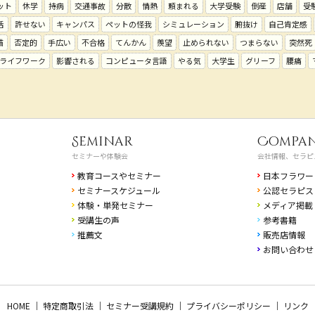
ット
休学
持病
交通事故
分散
情熱
頼まれる
大学受験
倒産
店舗
受
活
許せない
キャンパス
ペットの怪我
シミュレーション
腑抜け
自己肯定感
猫
否定的
手広い
不合格
てんかん
羨望
止められない
つまらない
突然死
ライフワーク
影響される
コンピュータ言語
やる気
大学生
グリーフ
腰痛
Seminar
Compa
セミナーや体験会
会社情報、セラピ
教育コースやセミナー
日本フラワー
セミナースケジュール
公認セラピス
体験・単発セミナー
メディア掲載
受講生の声
参考書籍
推薦文
販売店情報
お問い合わせ
HOME
｜
特定商取引法
｜
セミナー受講規約
｜
プライバシーポリシー
｜
リンク