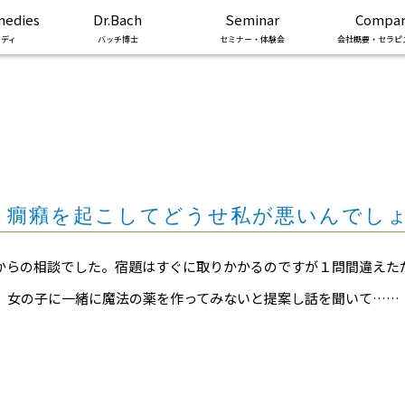
medies
Dr.Bach
Seminar
Compa
ディ
バッチ博士
セミナー・体験会
会社概要・セラピ
と癇癪を起こしてどうせ私が悪いんでしょ
からの相談でした。宿題はすぐに取りかかるのですが１問間違えた
。女の子に一緒に魔法の薬を作ってみないと提案し話を聞いて……