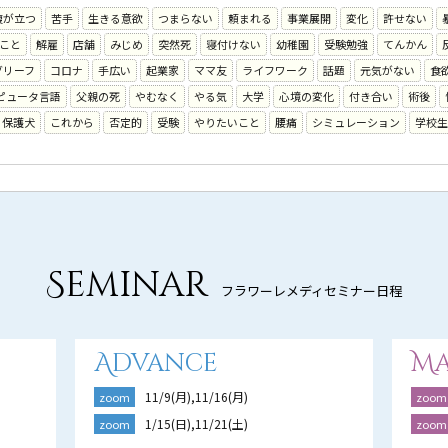
腹が立つ
苦手
生きる意欲
つまらない
頼まれる
事業展開
変化
許せない
こと
解雇
店舗
みじめ
突然死
寝付けない
幼稚園
受験勉強
てんかん
グリーフ
コロナ
手広い
起業家
ママ友
ライフワーク
話題
元気がない
食
ピュータ言語
父親の死
やむなく
やる気
大学
心境の変化
付き合い
術後
保護犬
これから
否定的
受験
やりたいこと
腰痛
シミュレーション
学校生
Seminar
フラワーレメディセミナー日程
Advance
Ma
11/9(月),11/16(月)
zoom
zoom
1/15(日),11/21(土)
zoom
zoom