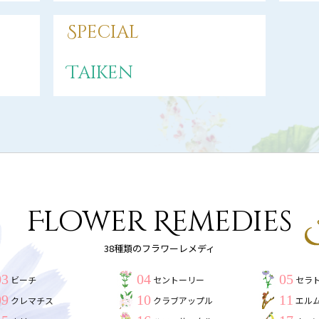
Special
Taiken
Flower Remedies
38種類のフラワーレメディ
03
04
05
ビーチ
セントーリー
セラ
09
10
11
クレマチス
クラブアップル
エル