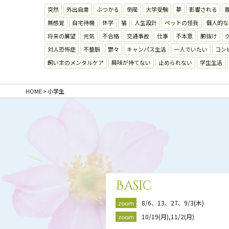
突然
外出自粛
ぶつかる
倒産
大学受験
夢
影響される
無感覚
自宅待機
休学
猫
人生設計
ペットの怪我
個人的な
将来の展望
元気
不合格
交通事故
仕事
不本意
腑抜け
対人恐怖症
不整脈
鬱々
キャンパス生活
一人でいたい
コン
飼い主のメンタルケア
興味が持てない
止められない
学生生活
HOME
>
小学生
Basic
8/6、13、27、9/3(木)
zoom
10/19(月),11/2(月)
zoom