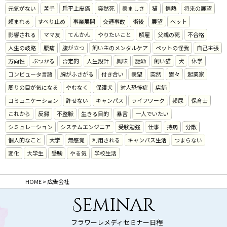
元気がない
苦手
扁平上皮癌
突然死
羨ましさ
猫
情熱
将来の展望
頼まれる
すべり止め
事業展開
交通事故
術後
展望
ペット
影響される
ママ友
てんかん
やりたいこと
解雇
父親の死
不合格
人生の岐路
腰痛
腹が立つ
飼い主のメンタルケア
ペットの怪我
自己主張
方向性
ぶつかる
否定的
人生設計
興味
話題
飼い猫
犬
休学
コンピュータ言語
胸がふさがる
付き合い
羨望
突然
鬱々
起業家
周りの目が気になる
やむなく
保護犬
対人恐怖症
店舗
コミュニケーション
許せない
キャンパス
ライフワーク
頻尿
保育士
これから
反芻
不整脈
生きる目的
暴言
一人でいたい
シミュレーション
システムエンジニア
受験勉強
仕事
持病
分散
個人的なこと
大学
無感覚
利用される
キャンパス生活
つまらない
変化
大学生
受験
やる気
学校生活
HOME
>
広告会社
Seminar
フラワーレメディセミナー日程