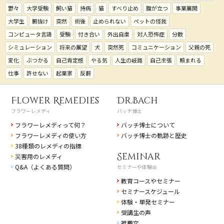
鬱々
大学受験
飼い猫
持病
猫
すべり止め
腹が立つ
事業展開
大学生
腑抜け
突然
術後
止められない
ペットの怪我
コンピュータ言語
受験
付き合い
外出自粛
対人恐怖症
分散
シミュレーション
将来の展望
犬
突然死
コミュニケーション
父親の死
変化
ぶつかる
自己肯定感
やる気
人生の岐路
自己主張
頼まれる
仕事
許せない
起業家
反芻
Flower Remedies
Dr.Bach
フラワーレメディ
バッチ博士
フラワーレメディって何？
バッチ博士について
フラワーレメディの使い方
バッチ博士の軌跡と歴史
38種類のレメディの指標
Seminar
災害用のレメディ
Q&A（よくある質問）
セミナーや体験会
教育コースやセミナー
セミナースケジュール
体験・単発セミナー
受講生の声
推薦文