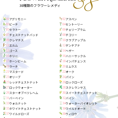
38種類のフラワーレメディ
アグリモニー
アスペン
01
02
ビーチ
セントーリー
03
04
セラトー
チェリープラム
05
06
チェストナットバッド
チコリー
07
08
クレマチス
クラブアップル
09
10
エルム
ゲンチアナ
11
12
ゴース
ヘザー
13
14
ホリー
ハニーサックル
15
16
ホーンビーム
インパチェンス
17
18
ラーチ
ミムラス
19
20
マスタード
オーク
21
22
オリーブ
パイン
23
24
レッドチェストナット
ロックローズ
25
26
ロックウォーター
スクレランサス
27
28
スターオブベツレヘム
スイートチェストナット
29
30
バーベイン
バイン
31
32
ウォルナット
ウォーターバイオレット
33
34
ホワイトチェストナット
ワイルドオート
35
36
ワイルドローズ
ウィロウ
37
38