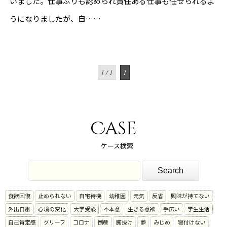
いました。仕事ぶりも認められ責任ある仕事も任せられるよ
うになりましたが、自……
1 / 1
1
Case
ケース検索
食欲回復
止められない
自宅待機
幼稚園
元気
反省
興味が持てない
外出自粛
心境の変化
大学受験
不本意
生きる意欲
手広い
学生生活
自己肯定感
グリーフ
コロナ
倒産
腑抜け
夢
みじめ
寝付けない