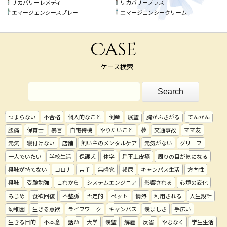
リカバリーレメディ
リカバリープラス
エマージェンシースプレー
エマージェンシークリーム
Case
ケース検索
つまらない
不合格
個人的なこと
倒産
展望
胸がふさがる
てんかん
腰痛
保育士
暴言
自宅待機
やりたいこと
夢
交通事故
ママ友
元気
寝付けない
店舗
飼い主のメンタルケア
元気がない
グリーフ
一人でいたい
学校生活
保護犬
休学
扁平上皮癌
周りの目が気になる
興味が持てない
コロナ
苦手
無感覚
頻尿
キャンパス生活
方向性
興味
受験勉強
これから
システムエンジニア
影響される
心境の変化
みじめ
食欲回復
不整脈
否定的
ペット
情熱
利用される
人生設計
幼稚園
生きる意欲
ライフワーク
キャンパス
羨ましさ
手広い
生きる目的
不本意
話題
大学
羨望
解雇
反省
やむなく
学生生活