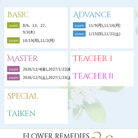
Basic
Advance
8/6、13、27、
11/9(月),11/16(月)
zoom
zoom
9/3(木)
1/15(日),11/21(土)
zoom
10/19(月),11/2(月)
zoom
Master
TeacherⅠ
2026/12/4(金),2027/1/22(金),2/19(金)
zoom
TeacherⅡ
2026/12/5(土),2027/1/23(土),2/20(土)
zoom
Special
Taiken
Flower Remedies