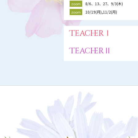
8/6、13、27、9/3(木)
zoom
10/19(月),11/2(月)
zoom
TeacherⅠ
TeacherⅡ