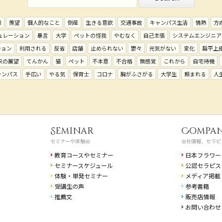
題
羨望
個人的なこと
倒産
生きる意欲
交通事故
キャンパス生活
情熱
方
ュレーション
暴言
大学
ペットの怪我
やむなく
自己主張
システムエンジニア
ション
利用される
反省
店舗
止められない
鬱々
元気がない
変化
扁平上
来の展望
てんかん
猫
ペット
不本意
不合格
無感覚
これから
自宅待機
ャンパス
手広い
やる気
保育士
コロナ
胸がふさがる
大学生
頼まれる
人
Seminar
Compa
セミナーや体験会
会社情報、セラピ
教育コースやセミナー
日本フラワー
セミナースケジュール
公認セラピス
体験・単発セミナー
メディア掲載
受講生の声
参考書籍
推薦文
販売店情報
お問い合わせ