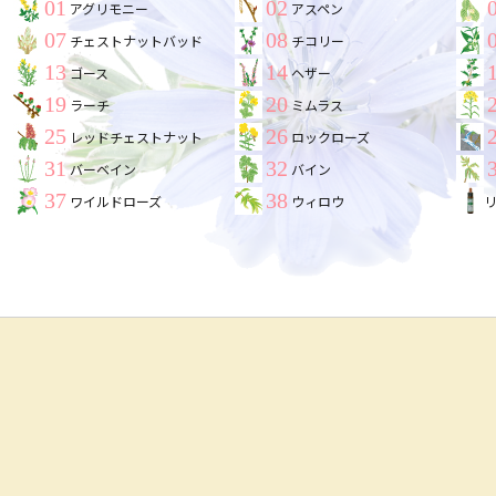
01
02
アグリモニー
アスペン
07
08
チェストナットバッド
チコリー
13
14
ゴース
ヘザー
19
20
ラーチ
ミムラス
25
26
レッドチェストナット
ロックローズ
31
32
バーベイン
バイン
37
38
ワイルドローズ
ウィロウ