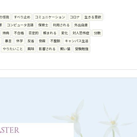
の怪我
すべり止め
コミュニケーション
コロナ
生きる意欲
家
コンピュータ言語
保育士
利用される
外出自粛
持病
不合格
否定的
頼まれる
変化
対人恐怖症
分散
る
暴言
休学
反省
倒産
不整脈
キャンパス生活
やりたいこと
興味
影響される
飼い猫
受験勉強
ster