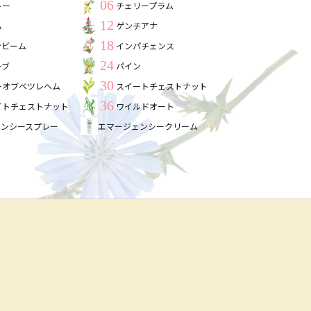
06
トー
チェリープラム
12
ム
ゲンチアナ
18
ンビーム
インパチェンス
24
ーブ
パイン
30
ーオブベツレヘム
スイートチェストナット
36
イトチェストナット
ワイルドオート
ェンシースプレー
エマージェンシークリーム