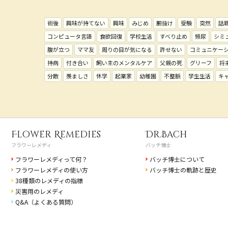
術後
興味が持てない
興味
みじめ
腑抜け
受験
突然
話
コンピュータ言語
食欲回復
学校生活
すべり止め
頻尿
シミ
腹が立つ
ママ友
周りの目が気になる
許せない
コミュニケー
持病
付き合い
飼い主のメンタルケア
父親の死
グリーフ
将
分散
羨ましさ
休学
起業家
幼稚園
不整脈
学生生活
キ
Flower Remedies
Dr.Bach
フラワーレメディ
バッチ博士
フラワーレメディって何？
バッチ博士について
フラワーレメディの使い方
バッチ博士の軌跡と歴史
38種類のレメディの指標
災害用のレメディ
Q&A（よくある質問）