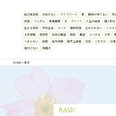
自己肯定感
元気がない
ライフワーク
夢
興味が持てない
学
術後
てんかん
事業展開
犬
グリーフ
人生の岐路
個人的な
生きる目的
学校生活
ペット
食欲回復
止められない
システ
大学受験
突然死
将来の展望
頻尿
展望
ぶつかる
大学
つまらない
話題
自宅待機
扁平上皮癌
元気
これから
仕事
寝付けない
保護犬
HOME
>
息子
Basic