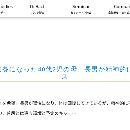
medies
Dr.Bach
Seminar
Compa
ディ
バッチ博士
セミナー・体験会
会社概要・セラピ
養になった40代2児の母、長男が精神
ス
ィを希望。長男が陽性になり、体は回復してきているが、精神的に
り、普段とは違う環境と予定のキャ……