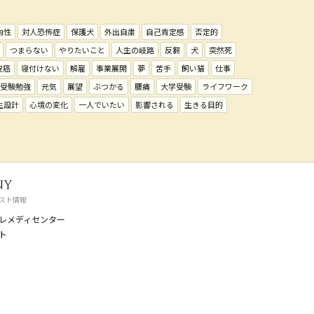
向性
対人恐怖症
保護犬
外出自粛
自己肯定感
否定的
つまらない
やりたいこと
人生の岐路
反芻
犬
突然死
皮癌
寝付けない
解雇
事業展開
夢
苦手
飼い猫
仕事
受験勉強
元気
展望
ぶつかる
腰痛
大学受験
ライフワーク
生設計
心境の変化
一人でいたい
影響される
生きる目的
ny
スト情報
レメディセンター
ト