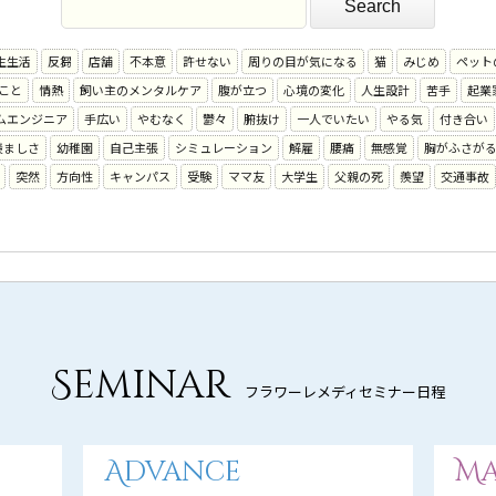
生生活
反芻
店舗
不本意
許せない
周りの目が気になる
猫
みじめ
ペット
こと
情熱
飼い主のメンタルケア
腹が立つ
心境の変化
人生設計
苦手
起業
ムエンジニア
手広い
やむなく
鬱々
腑抜け
一人でいたい
やる気
付き合い
羨ましさ
幼稚園
自己主張
シミュレーション
解雇
腰痛
無感覚
胸がふさが
突然
方向性
キャンパス
受験
ママ友
大学生
父親の死
羨望
交通事故
Seminar
フラワーレメディセミナー日程
Advance
Ma