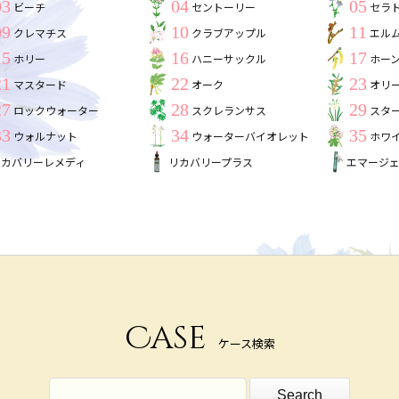
03
04
05
ビーチ
セントーリー
セラ
09
10
11
クレマチス
クラブアップル
エル
15
16
17
ホリー
ハニーサックル
ホー
21
22
23
マスタード
オーク
オリ
27
28
29
ロックウォーター
スクレランサス
スタ
33
34
35
ウォルナット
ウォーターバイオレット
ホワ
リカバリーレメディ
リカバリープラス
エマージ
Case
ケース検索