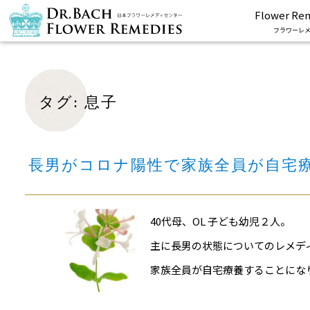
Flower Re
フラワーレメ
タグ:
息子
長男がコロナ陽性で家族全員が自宅療
40代母、OL 子ども幼児２人。
主に長男の状態についてのレメデ
家族全員が自宅療養することにな