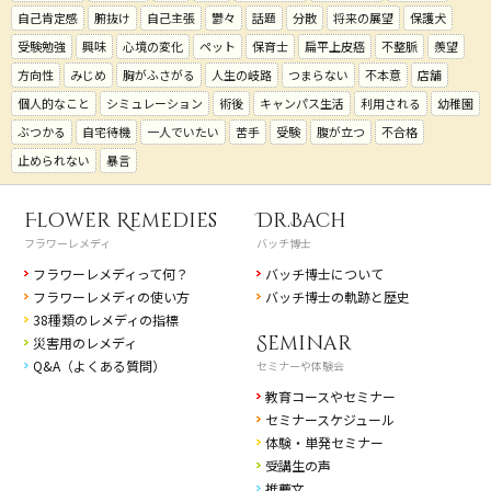
自己肯定感
腑抜け
自己主張
鬱々
話題
分散
将来の展望
保護犬
受験勉強
興味
心境の変化
ペット
保育士
扁平上皮癌
不整脈
羨望
方向性
みじめ
胸がふさがる
人生の岐路
つまらない
不本意
店舗
個人的なこと
シミュレーション
術後
キャンパス生活
利用される
幼稚園
ぶつかる
自宅待機
一人でいたい
苦手
受験
腹が立つ
不合格
止められない
暴言
Flower Remedies
Dr.Bach
フラワーレメディ
バッチ博士
フラワーレメディって何？
バッチ博士について
フラワーレメディの使い方
バッチ博士の軌跡と歴史
38種類のレメディの指標
Seminar
災害用のレメディ
Q&A（よくある質問）
セミナーや体験会
教育コースやセミナー
セミナースケジュール
体験・単発セミナー
受講生の声
推薦文