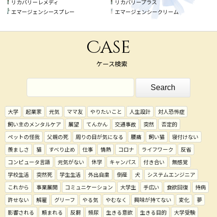
リカバリーレメディ
リカバリープラス
エマージェンシースプレー
エマージェンシークリーム
Case
ケース検索
大学
起業家
元気
ママ友
やりたいこと
人生設計
対人恐怖症
飼い主のメンタルケア
展望
てんかん
交通事故
突然
否定的
ペットの怪我
父親の死
周りの目が気になる
腰痛
飼い猫
寝付けない
羨ましさ
猫
すべり止め
仕事
情熱
コロナ
ライフワーク
反省
コンピュータ言語
元気がない
休学
キャンパス
付き合い
無感覚
学校生活
突然死
学生生活
外出自粛
倒産
犬
システムエンジニア
これから
事業展開
コミュニケーション
大学生
手広い
食欲回復
持病
許せない
解雇
グリーフ
やる気
やむなく
興味が持てない
変化
夢
影響される
頼まれる
反芻
頻尿
生きる意欲
生きる目的
大学受験