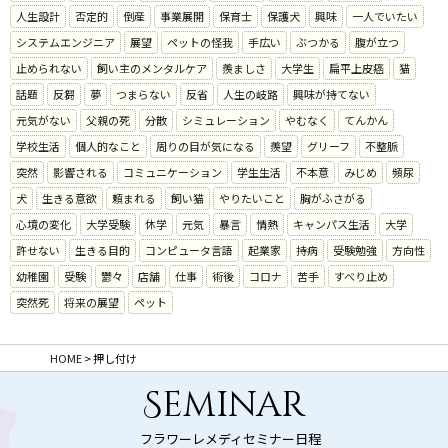
人生設計
否定的
倒産
事業展開
保育士
保護犬
興味
一人でいたい
システムエンジニア
展望
ペットの怪我
手広い
ぶつかる
腹が立つ
止められない
飼い主のメンタルケア
羨ましさ
大学生
扁平上皮癌
猫
話題
反芻
夢
つまらない
反省
人生の岐路
興味が持てない
元気がない
父親の死
分散
シミュレーション
やむなく
てんかん
学校生活
個人的なこと
周りの目が気になる
羨望
グリーフ
不整脈
突然
影響される
コミュニケーション
学生生活
不本意
みじめ
頻尿
犬
生きる意欲
頼まれる
飼い猫
やりたいこと
胸がふさがる
心境の変化
大学受験
休学
元気
暴言
情熱
キャンパス生活
大学
許せない
生きる目的
コンピュータ言語
起業家
持病
受験勉強
方向性
幼稚園
受験
鬱々
店舗
仕事
術後
コロナ
苦手
すべり止め
突然死
将来の展望
ペット
HOME
>
押し付け
Seminar
フラワーレメディセミナー日程