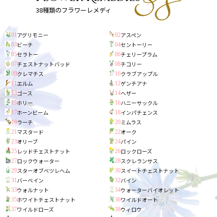
38種類のフラワーレメディ
アグリモニー
アスペン
01
02
ビーチ
セントーリー
03
04
セラトー
チェリープラム
05
06
チェストナットバッド
チコリー
07
08
クレマチス
クラブアップル
09
10
エルム
ゲンチアナ
11
12
ゴース
ヘザー
13
14
ホリー
ハニーサックル
15
16
ホーンビーム
インパチェンス
17
18
ラーチ
ミムラス
19
20
マスタード
オーク
21
22
オリーブ
パイン
23
24
レッドチェストナット
ロックローズ
25
26
ロックウォーター
スクレランサス
27
28
スターオブベツレヘム
スイートチェストナット
29
30
バーベイン
バイン
31
32
ウォルナット
ウォーターバイオレット
33
34
ホワイトチェストナット
ワイルドオート
35
36
ワイルドローズ
ウィロウ
37
38