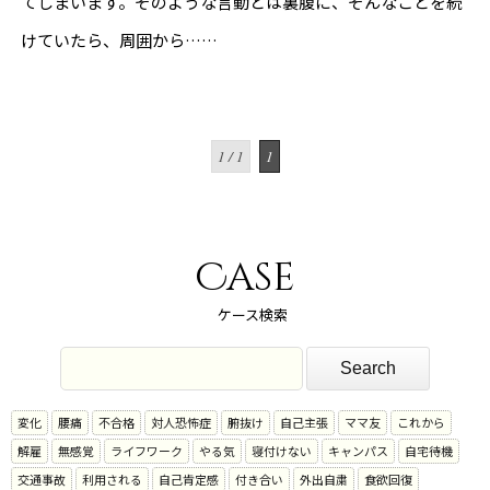
てしまいます。そのような言動とは裏腹に、そんなことを続
けていたら、周囲から……
1 / 1
1
Case
ケース検索
変化
腰痛
不合格
対人恐怖症
腑抜け
自己主張
ママ友
これから
解雇
無感覚
ライフワーク
やる気
寝付けない
キャンパス
自宅待機
交通事故
利用される
自己肯定感
付き合い
外出自粛
食欲回復