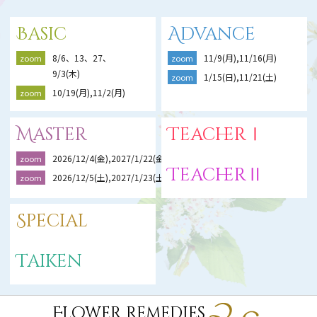
Basic
Advance
8/6、13、27、
11/9(月),11/16(月)
zoom
zoom
9/3(木)
1/15(日),11/21(土)
zoom
10/19(月),11/2(月)
zoom
Master
TeacherⅠ
2026/12/4(金),2027/1/22(金),2/19(金)
zoom
TeacherⅡ
2026/12/5(土),2027/1/23(土),2/20(土)
zoom
Special
Taiken
Flower Remedies