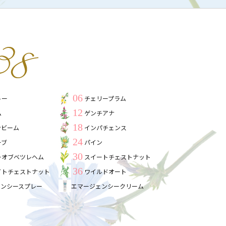
06
トー
チェリープラム
12
ム
ゲンチアナ
18
ンビーム
インパチェンス
24
ーブ
パイン
30
ーオブベツレヘム
スイートチェストナット
36
イトチェストナット
ワイルドオート
ェンシースプレー
エマージェンシークリーム