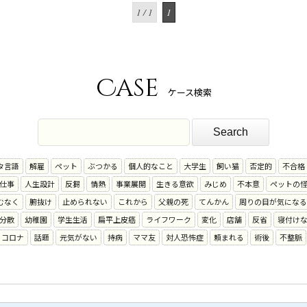
1 / 1
1
Case
ケース検索
タ言語
解雇
ペット
ぶつかる
個人的なこと
大学生
飼い猫
否定的
不合格
仕事
人生設計
反芻
情熱
事業展開
生きる意欲
みじめ
不本意
ペットの
むなく
腑抜け
止められない
これから
父親の死
てんかん
周りの目が気になる
分散
幼稚園
学生生活
扁平上皮癌
ライフワーク
変化
店舗
反省
寝付け
コロナ
話題
元気がない
持病
ママ友
対人恐怖症
頼まれる
術後
不整脈