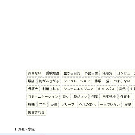
許せない
受験勉強
生きる目的
外出自粛
無感覚
コンピュー
腰痛
胸がふさがる
シミュレーション
休学
猫
つまらない
保護犬
利用される
システムエンジニア
キャンパス
突然
や
コミュニケーション
鬱々
腹が立つ
倒産
自宅待機
保育士
興味
苦手
受験
グリーフ
心境の変化
一人でいたい
展望
影響される
HOME
>
水疱