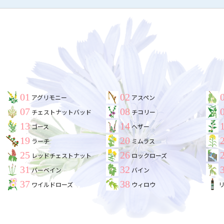
01
02
アグリモニー
アスペン
07
08
チェストナットバッド
チコリー
13
14
ゴース
ヘザー
19
20
ラーチ
ミムラス
25
26
レッドチェストナット
ロックローズ
31
32
バーベイン
バイン
37
38
ワイルドローズ
ウィロウ