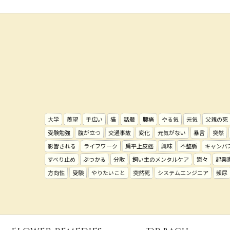
大学
羨望
手広い
猫
話題
腰痛
やる気
元気
父親の死
受験勉強
腹が立つ
交通事故
変化
元気がない
暴言
突然
影響される
ライフワーク
扁平上皮癌
興味
不整脈
キャンパ
すべり止め
ぶつかる
分散
飼い主のメンタルケア
鬱々
起業
方向性
受験
やりたいこと
突然死
システムエンジニア
頻尿