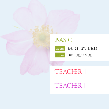
Basic
8/6、13、27、9/3(木)
zoom
10/19(月),11/2(月)
zoom
TeacherⅠ
TeacherⅡ