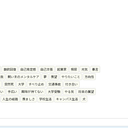
食欲回復
自己肯定感
自己主張
起業家
頻尿
元気
暴言
怪我
飼い主のメンタルケア
夢
羨望
やりたいこと
方向性
突然死
大学
すべり止め
交通事故
付き合い
ない
手広い
興味が持てない
大学受験
やる気
将来の展望
人生の岐路
羨ましさ
学校生活
キャンパス生活
犬