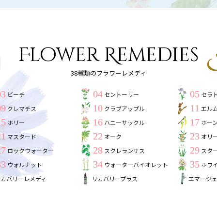
Flower Remedies
38種類のフラワーレメディ
03
04
05
ビーチ
セントーリー
セラ
09
10
11
クレマチス
クラブアップル
エル
15
16
17
ホリー
ハニーサックル
ホー
21
22
23
マスタード
オーク
オリ
27
28
29
ロックウォーター
スクレランサス
スタ
33
34
35
ウォルナット
ウォーターバイオレット
ホワ
リカバリーレメディ
リカバリープラス
エマージ