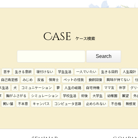
Case
ケース検索
苦手
生きる意欲
寝付けない
学生生活
一人でいたい
生きる目的
人生設計
自己肯定感
みじめ
反省
保育士
ペットの怪我
食欲回復
興味が持てない
ス生活
犬
コミュニケーション
夢
人生の岐路
自宅待機
ママ友
休学
グリ
家
胸がふさがる
シミュレーション
学校生活
術後
大学生
幼稚園
展望
外
飼い猫
不本意
キャンパス
コンピュータ言語
止められない
不合格
無感覚