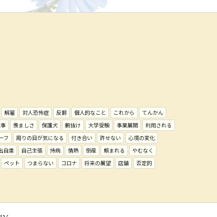
解雇
対人恐怖症
反芻
個人的なこと
これから
てんかん
仕事
羨ましさ
保護犬
腑抜け
大学受験
事業展開
利用される
ーフ
周りの目が気になる
付き合い
許せない
心境の変化
出自粛
自己主張
持病
情熱
倒産
頼まれる
やむなく
ペット
つまらない
コロナ
将来の展望
店舗
否定的