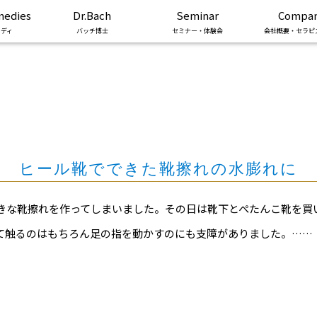
medies
Dr.Bach
Seminar
Compa
ディ
バッチ博士
セミナー・体験会
会社概要・セラピ
ヒール靴でできた靴擦れの水膨れに
きな靴擦れを作ってしまいました。その日は靴下とぺたんこ靴を買
て触るのはもちろん足の指を動かすのにも支障がありました。……