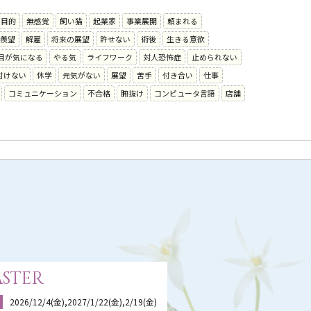
る目的
無感覚
飼い猫
起業家
事業展開
頼まれる
羨望
解雇
将来の展望
許せない
術後
生きる意欲
目が気になる
やる気
ライフワーク
対人恐怖症
止められない
付けない
休学
元気がない
展望
苦手
付き合い
仕事
コミュニケーション
不合格
腑抜け
コンピュータ言語
店舗
ster
2026/12/4(金),2027/1/22(金),2/19(金)