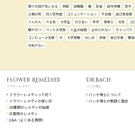
周りの目が気になる
倒産
幼稚園
猫
反省
自宅待機
苦手
父親の死
対人恐怖症
コミュニケーション
不合格
自己肯定感
てんかん
やる気
大学生
付き合い
休学
保育士
元気
コ
腹が立つ
ペットの怪我
人生の岐路
止められない
キャンパス
コンピュータ言語
犬
大学受験
みじめ
術後
自己主張
腑抜
元気がない
Flower Remedies
Dr.Bach
フラワーレメディ
バッチ博士
フラワーレメディって何？
バッチ博士について
フラワーレメディの使い方
バッチ博士の軌跡と歴史
38種類のレメディの指標
災害用のレメディ
Q&A（よくある質問）