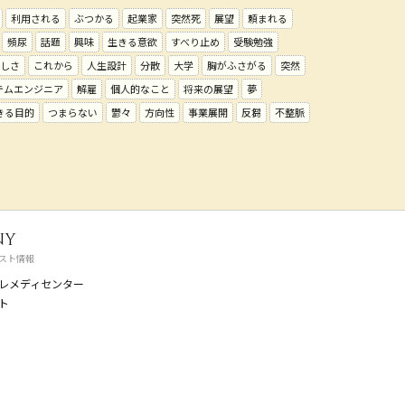
利用される
ぶつかる
起業家
突然死
展望
頼まれる
頻尿
話題
興味
生きる意欲
すべり止め
受験勉強
しさ
これから
人生設計
分散
大学
胸がふさがる
突然
テムエンジニア
解雇
個人的なこと
将来の展望
夢
きる目的
つまらない
鬱々
方向性
事業展開
反芻
不整脈
ny
スト情報
レメディセンター
ト