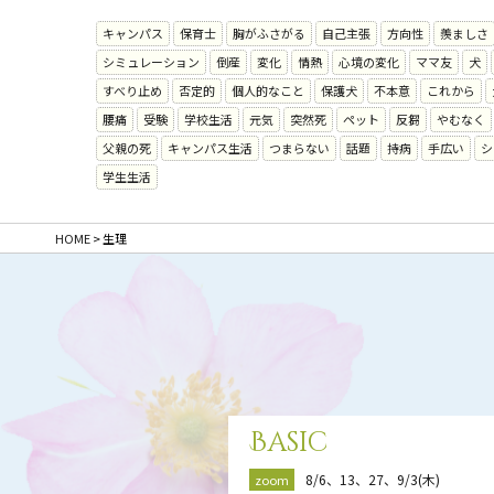
キャンパス
保育士
胸がふさがる
自己主張
方向性
羨ましさ
シミュレーション
倒産
変化
情熱
心境の変化
ママ友
犬
すべり止め
否定的
個人的なこと
保護犬
不本意
これから
腰痛
受験
学校生活
元気
突然死
ペット
反芻
やむなく
父親の死
キャンパス生活
つまらない
話題
持病
手広い
シ
学生生活
HOME
>
生理
Basic
8/6、13、27、9/3(木)
zoom