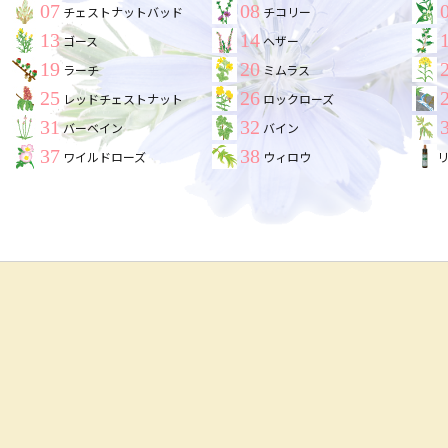
07
08
チェストナットバッド
チコリー
13
14
ゴース
ヘザー
19
20
ラーチ
ミムラス
25
26
レッドチェストナット
ロックローズ
31
32
バーベイン
バイン
37
38
ワイルドローズ
ウィロウ