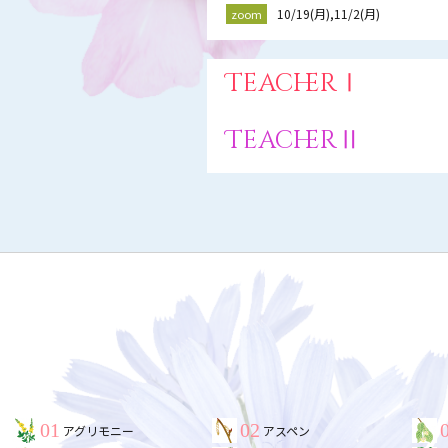
10/19(月),11/2(月)
zoom
TeacherⅠ
TeacherⅡ
01
02
アグリモニー
アスペン