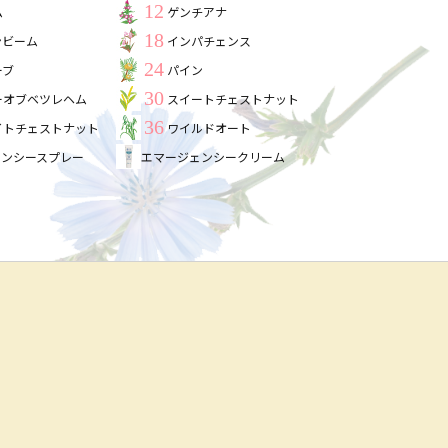
12
ム
ゲンチアナ
18
ンビーム
インパチェンス
24
ーブ
パイン
30
ーオブベツレヘム
スイートチェストナット
36
イトチェストナット
ワイルドオート
ェンシースプレー
エマージェンシークリーム