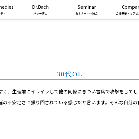
medies
Dr.Bach
Seminar
Compa
ディ
バッチ博士
セミナー・体験会
会社概要・セラピ
30代OL
すく、生理前にイライラして他の同僚にきつい言葉で攻撃をしてし
緒の不安定さに振り回されている感じだと言います。そんな自分の