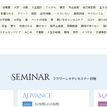
幼稚園
大学
分散
人生設計
てんかん
暴言
外出自粛
自己肯定感
生き
影響される
グリーフ
頻尿
自宅待機
一人でいたい
食欲回復
やりたいこと
大学受験
大学生
猫
ペットの怪我
夢
飼い主のメンタルケア
コロナ
周りの
反省
鬱々
利用される
腹が立つ
扁平上皮癌
受験勉強
興味が持てない
寝
ステムエンジニア
みじめ
不整脈
人生の岐路
興味
突然
ぶつかる
交通事故
Seminar
フラワーレメディセミナー日程
Advance
Ma
11/9(月),11/16(月)
zoom
zoom