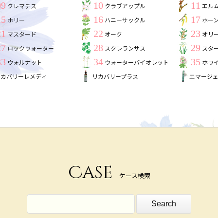
09
10
11
クレマチス
クラブアップル
エル
15
16
17
ホリー
ハニーサックル
ホー
21
22
23
マスタード
オーク
オリ
27
28
29
ロックウォーター
スクレランサス
スタ
33
34
35
ウォルナット
ウォーターバイオレット
ホワ
リカバリーレメディ
リカバリープラス
エマージ
Case
ケース検索