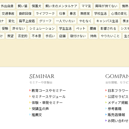
外出自粛
飼い猫
保護犬
飼い主のメンタルケア
ママ友
興味が持てない
情熱
交通事故
食欲回復
ライフワーク
仕事
暴言
無感覚
学校生活
心境の変化
ロナ
変化
扁平上皮癌
グリーフ
一人でいたい
やむなく
キャンパス生活
羨ま
受験
許せない
シミュレーション
学生生活
ペット
腰痛
影響される
シス
け
羨望
否定的
不本意
手広い
店舗
寝付けない
持病
やりたいこと
生
Seminar
Compa
セミナーや体験会
会社情報、セラピ
教育コースやセミナー
日本フラワー
セミナースケジュール
公認セラピス
体験・単発セミナー
メディア掲載
受講生の声
参考書籍
推薦文
販売店情報
お問い合わせ