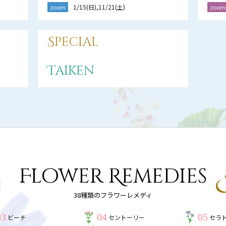
1/15(日),11/21(土)
zoom
zoom
Special
Taiken
Flower Remedies
38種類のフラワーレメディ
03
04
05
ビーチ
セントーリー
セラ