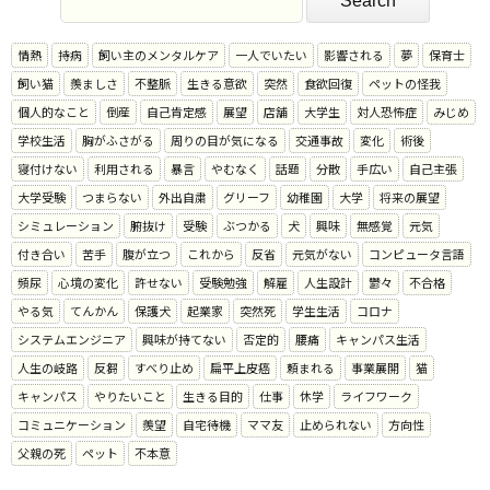
情熱
持病
飼い主のメンタルケア
一人でいたい
影響される
夢
保育士
飼い猫
羨ましさ
不整脈
生きる意欲
突然
食欲回復
ペットの怪我
個人的なこと
倒産
自己肯定感
展望
店舗
大学生
対人恐怖症
みじめ
学校生活
胸がふさがる
周りの目が気になる
交通事故
変化
術後
寝付けない
利用される
暴言
やむなく
話題
分散
手広い
自己主張
大学受験
つまらない
外出自粛
グリーフ
幼稚園
大学
将来の展望
シミュレーション
腑抜け
受験
ぶつかる
犬
興味
無感覚
元気
付き合い
苦手
腹が立つ
これから
反省
元気がない
コンピュータ言語
頻尿
心境の変化
許せない
受験勉強
解雇
人生設計
鬱々
不合格
やる気
てんかん
保護犬
起業家
突然死
学生生活
コロナ
システムエンジニア
興味が持てない
否定的
腰痛
キャンパス生活
人生の岐路
反芻
すべり止め
扁平上皮癌
頼まれる
事業展開
猫
キャンパス
やりたいこと
生きる目的
仕事
休学
ライフワーク
コミュニケーション
羨望
自宅待機
ママ友
止められない
方向性
父親の死
ペット
不本意