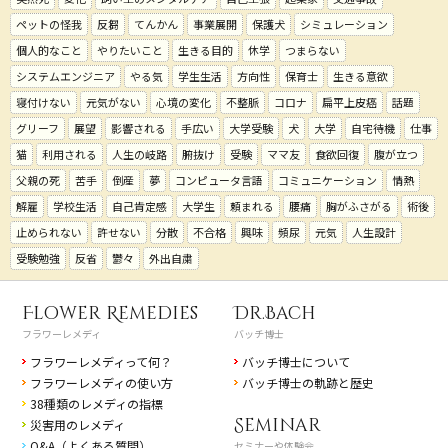
ペットの怪我
反芻
てんかん
事業展開
保護犬
シミュレーション
個人的なこと
やりたいこと
生きる目的
休学
つまらない
システムエンジニア
やる気
学生生活
方向性
保育士
生きる意欲
寝付けない
元気がない
心境の変化
不整脈
コロナ
扁平上皮癌
話題
グリーフ
展望
影響される
手広い
大学受験
犬
大学
自宅待機
仕事
猫
利用される
人生の岐路
腑抜け
受験
ママ友
食欲回復
腹が立つ
父親の死
苦手
倒産
夢
コンピュータ言語
コミュニケーション
情熱
解雇
学校生活
自己肯定感
大学生
頼まれる
腰痛
胸がふさがる
術後
止められない
許せない
分散
不合格
興味
頻尿
元気
人生設計
受験勉強
反省
鬱々
外出自粛
Flower Remedies
Dr.Bach
フラワーレメディ
バッチ博士
フラワーレメディって何？
バッチ博士について
フラワーレメディの使い方
バッチ博士の軌跡と歴史
38種類のレメディの指標
Seminar
災害用のレメディ
Q&A（よくある質問）
セミナーや体験会