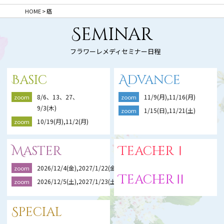
HOME
>
癌
Seminar
フラワーレメディセミナー日程
Basic
Advance
8/6、13、27、
11/9(月),11/16(月)
zoom
zoom
9/3(木)
1/15(日),11/21(土)
zoom
10/19(月),11/2(月)
zoom
Master
TeacherⅠ
2026/12/4(金),2027/1/22(金),2/19(金)
zoom
TeacherⅡ
2026/12/5(土),2027/1/23(土),2/20(土)
zoom
Special