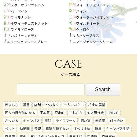
スターオブベツレヘム
スイートチェストナット
29
30
バーベイン
バイン
31
32
ウォルナット
ウォーターバイオレット
33
34
ホワイトチェストナット
ワイルドオート
35
36
ワイルドローズ
ウィロウ
37
38
リカバリーレメディ
リカバリープラス
エマージェンシースプレー
エマージェンシークリーム
Case
ケース検索
羨ましさ
暴言
店舗
やむなく
一人でいたい
将来の展望
周りの目が気になる
不本意
否定的
これから
対人恐怖症
みじめ
ぶつかる
キャンパス
突然
ライフワーク
飼い猫
無感覚
付き合い
ペット
幼稚園
羨望
興味が持てない
すべり止め
持病
キャンパス生活
突然死
変化
飼い主のメンタルケア
自己主張
起業家
交通事故