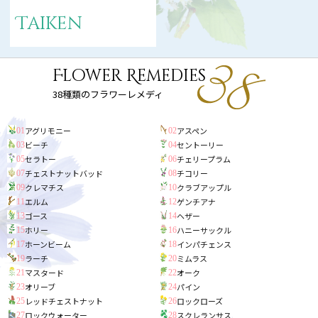
Taiken
Flower Remedies
38種類のフラワーレメディ
アグリモニー
アスペン
01
02
ビーチ
セントーリー
03
04
セラトー
チェリープラム
05
06
チェストナットバッド
チコリー
07
08
クレマチス
クラブアップル
09
10
エルム
ゲンチアナ
11
12
ゴース
ヘザー
13
14
ホリー
ハニーサックル
15
16
ホーンビーム
インパチェンス
17
18
ラーチ
ミムラス
19
20
マスタード
オーク
21
22
オリーブ
パイン
23
24
レッドチェストナット
ロックローズ
25
26
ロックウォーター
スクレランサス
27
28