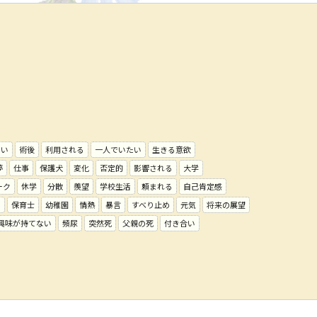
ない
術後
利用される
一人でいたい
生きる意欲
夢
仕事
保護犬
変化
否定的
影響される
大学
ーク
休学
分散
羨望
学校生活
頼まれる
自己肯定感
い
保育士
幼稚園
情熱
暴言
すべり止め
元気
将来の展望
興味が持てない
頻尿
突然死
父親の死
付き合い