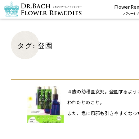
Flower Re
フラワーレメ
タグ:
登園
４歳の幼稚園女児。登園するよう
われたとのこと。
また、急に風邪も引きやすくなっ