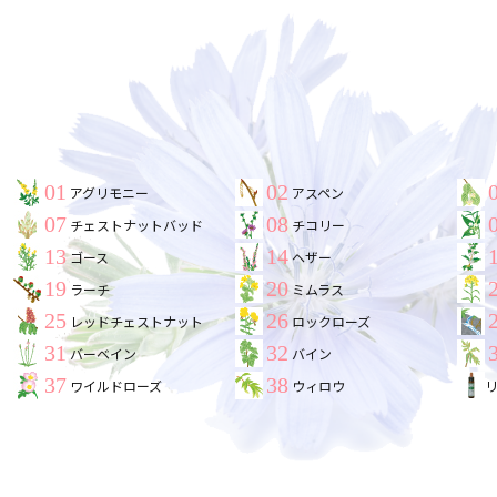
01
02
アグリモニー
アスペン
07
08
チェストナットバッド
チコリー
13
14
ゴース
ヘザー
19
20
ラーチ
ミムラス
25
26
レッドチェストナット
ロックローズ
31
32
バーベイン
バイン
37
38
ワイルドローズ
ウィロウ