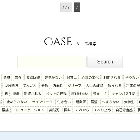
1 / 1
1
Case
ケース検索
情熱
鬱々
食欲回復
元気がない
保育士
心境の変化
利用される
やりたい
受験勉強
てんかん
分散
方向性
グリーフ
人生の岐路
頼まれる
将来の展
猫
持病
影響される
ペットの怪我
寝付けない
羨ましさ
キャンパス生活
然
止められない
ライフワーク
付き合い
起業家
展望
つまらない
大学生
腰痛
コミュニケーション
突然死
興味
これから
すべり止め
自己肯定感