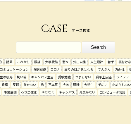
Case
ケース検索
的
話題
これから
腰痛
大学受験
鬱々
外出自粛
人生設計
苦手
寝付け
コミュニケーション
食欲回復
コロナ
周りの目が気になる
てんかん
方向性
生の岐路
飼い猫
キャンパス生活
受験勉強
つまらない
扁平上皮癌
ライフワ
倒産
反芻
許せない
猫
不本意
持病
興味
大学生
手広い
止められな
事業展開
心境の変化
やむなく
キャンパス
元気がない
コンピュータ言語