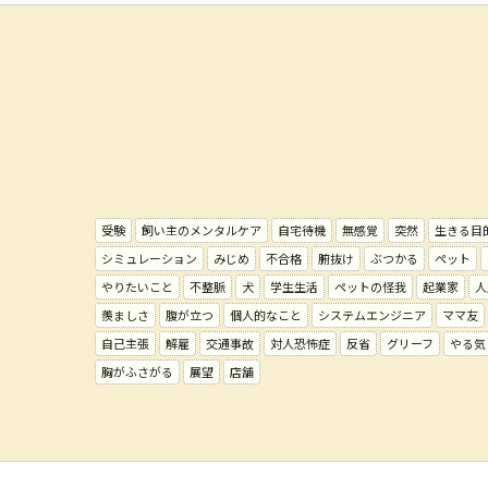
受験
飼い主のメンタルケア
自宅待機
無感覚
突然
生きる目
シミュレーション
みじめ
不合格
腑抜け
ぶつかる
ペット
やりたいこと
不整脈
犬
学生生活
ペットの怪我
起業家
人
羨ましさ
腹が立つ
個人的なこと
システムエンジニア
ママ友
自己主張
解雇
交通事故
対人恐怖症
反省
グリーフ
やる気
胸がふさがる
展望
店舗