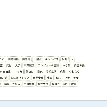
こと
自宅待機
無感覚
不整脈
キャンパス
反芻
犬
望
反省
大学
事業展開
コンピュータ言語
やる気
自己主張
外出自粛
ママ友
腑抜け
変化
学校生活
店舗
やむなく
飼い猫
興味が持てない
大学受験
受験
頻尿
術後
倒産
夢
胸がふさがる
交通事故
腹が立つ
保護犬
扁平上皮癌