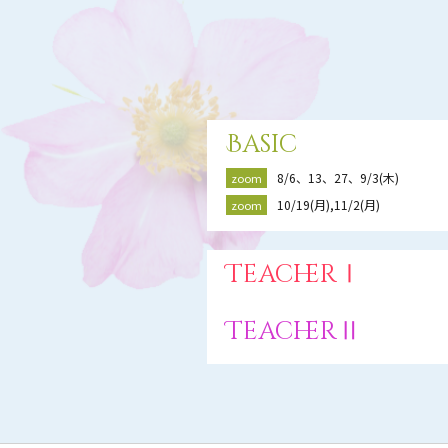
Basic
8/6、13、27、9/3(木)
zoom
10/19(月),11/2(月)
zoom
TeacherⅠ
TeacherⅡ