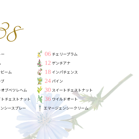
06
トー
チェリープラム
12
ム
ゲンチアナ
18
ンビーム
インパチェンス
24
ーブ
パイン
30
ーオブベツレヘム
スイートチェストナット
36
イトチェストナット
ワイルドオート
ェンシースプレー
エマージェンシークリーム