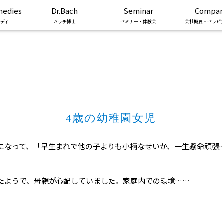
medies
Dr.Bach
Seminar
Compa
ディ
バッチ博士
セミナー・体験会
会社概要・セラピ
4歳の幼稚園女児
になって、「早生まれで他の子よりも小柄なせいか、一生懸命頑張
たようで、母親が心配していました。家庭内での環境……