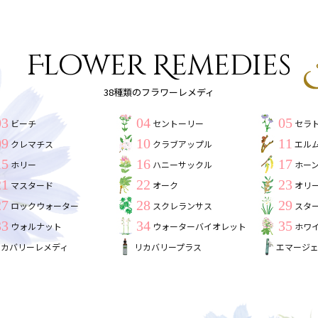
Flower Remedies
38種類のフラワーレメディ
03
04
05
ビーチ
セントーリー
セラ
09
10
11
クレマチス
クラブアップル
エル
15
16
17
ホリー
ハニーサックル
ホー
21
22
23
マスタード
オーク
オリ
27
28
29
ロックウォーター
スクレランサス
スタ
33
34
35
ウォルナット
ウォーターバイオレット
ホワ
リカバリーレメディ
リカバリープラス
エマージ