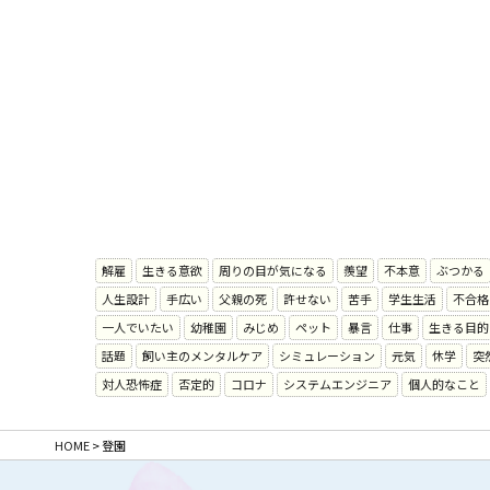
解雇
生きる意欲
周りの目が気になる
羨望
不本意
ぶつかる
人生設計
手広い
父親の死
許せない
苦手
学生生活
不合格
一人でいたい
幼稚園
みじめ
ペット
暴言
仕事
生きる目的
話題
飼い主のメンタルケア
シミュレーション
元気
休学
突
対人恐怖症
否定的
コロナ
システムエンジニア
個人的なこと
HOME
>
登園