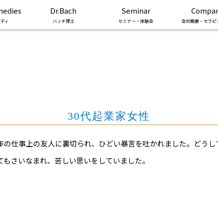
medies
Dr.Bach
Seminar
Compa
ディ
バッチ博士
セミナー・体験会
会社概要・セラピ
30代起業家女性
年の仕事上の友人に裏切られ、ひどい暴言を吐かれました。どうし
てもさいなまれ、苦しい思いをしていました。