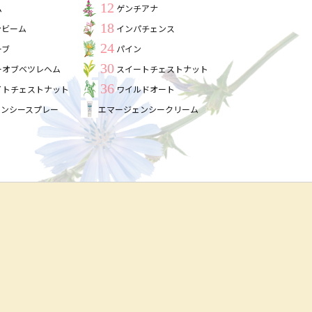
12
ム
ゲンチアナ
18
ンビーム
インパチェンス
24
ーブ
パイン
30
ーオブベツレヘム
スイートチェストナット
36
イトチェストナット
ワイルドオート
ェンシースプレー
エマージェンシークリーム