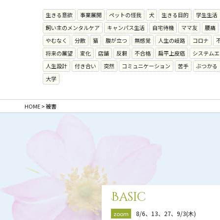
生きる意欲
事業展開
ペットの怪我
犬
生きる目的
学生生活
飼い主のメンタルケア
キャンパス生活
自宅待機
ママ友
腰痛
やむなく
分散
猫
腹が立つ
無感覚
人生の岐路
コロナ
将来の展望
変化
店舗
反芻
不合格
扁平上皮癌
システムエ
人生設計
付き合い
突然
コミュニケーション
苦手
ぶつかる
大学
HOME
>
被害
Basic
8/6、13、27、9/3(木)
zoom