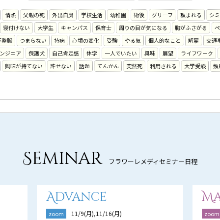
情熱
父親の死
外出自粛
学校生活
幼稚園
術後
グリーフ
頼まれる
シミ
寝付けない
大学生
キャンパス
保育士
周りの目が気になる
胸がふさがる
ペ
不整脈
つまらない
持病
心境の変化
受験
やる気
個人的なこと
解雇
交通
ンジニア
保護犬
自己肯定感
休学
一人でいたい
興味
展望
ライフワーク
興味が持てない
許せない
話題
てんかん
突然死
利用される
大学受験
頻
Seminar
フラワーレメディセミナー日程
Advance
Ma
11/9(月),11/16(月)
zoom
zoom