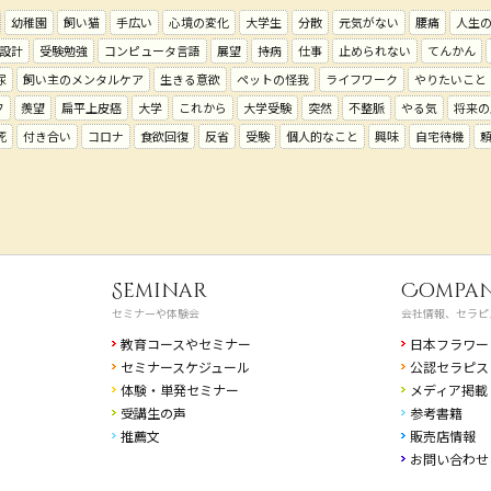
幼稚園
飼い猫
手広い
心境の変化
大学生
分散
元気がない
腰痛
人生
設計
受験勉強
コンピュータ言語
展望
持病
仕事
止められない
てんかん
尿
飼い主のメンタルケア
生きる意欲
ペットの怪我
ライフワーク
やりたいこと
フ
羨望
扁平上皮癌
大学
これから
大学受験
突然
不整脈
やる気
将来の
死
付き合い
コロナ
食欲回復
反省
受験
個人的なこと
興味
自宅待機
Seminar
Compa
セミナーや体験会
会社情報、セラピ
教育コースやセミナー
日本フラワー
セミナースケジュール
公認セラピス
体験・単発セミナー
メディア掲載
受講生の声
参考書籍
推薦文
販売店情報
お問い合わせ