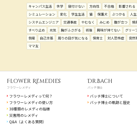
キャンパス生活
休学
寝付けない
方向性
不合格
影響される
シミュレーション
変化
学生生活
猫
保護犬
ぶつかる
人生
システムエンジニア
交通事故
やむなく
みじめ
腹が立つ
頻
すべり止め
元気
胸がふさがる
術後
興味が持てない
グリー
倒産
自己主張
周りの目が気になる
保育士
対人恐怖症
突然
ママ友
Flower Remedies
Dr.Bach
フラワーレメディ
バッチ博士
フラワーレメディって何？
バッチ博士について
フラワーレメディの使い方
バッチ博士の軌跡と歴史
38種類のレメディの指標
災害用のレメディ
Q&A（よくある質問）