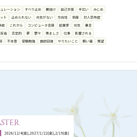
ュレーション
すべり止め
腑抜け
自己主張
手広い
みじめ
ット
止められない
元気がない
方向性
倒産
対人恐怖症
事故
これから
コンピュータ言語
起業家
元気
暴言
反省
否定的
夢
鬱々
羨ましさ
仕事
影響される
尿
不本意
受験勉強
食欲回復
やりたいこと
飼い猫
羨望
ster
2026/12/4(金),2027/1/22(金),2/19(金)