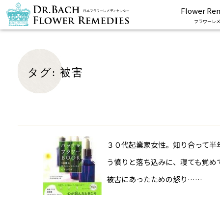
Flower Re
フラワーレメ
タグ:
被害
３０代起業家女性。知り合って半
う憤りと落ち込みに、寝ても覚め
被害にあったための怒り……