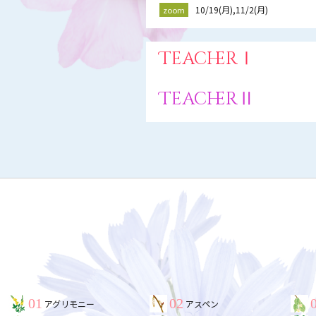
10/19(月),11/2(月)
zoom
TeacherⅠ
TeacherⅡ
01
02
アグリモニー
アスペン