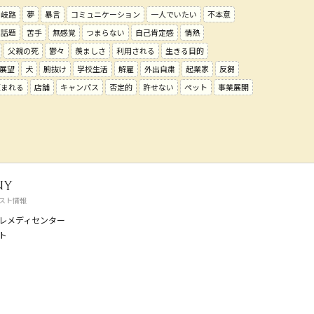
の岐路
夢
暴言
コミュニケーション
一人でいたい
不本意
話題
苦手
無感覚
つまらない
自己肯定感
情熱
父親の死
鬱々
羨ましさ
利用される
生きる目的
展望
犬
腑抜け
学校生活
解雇
外出自粛
起業家
反芻
頼まれる
店舗
キャンパス
否定的
許せない
ペット
事業展開
ny
スト情報
レメディセンター
ト