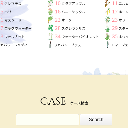
09
10
11
クレマチス
クラブアップル
エル
15
16
17
ホリー
ハニーサックル
ホー
21
22
23
マスタード
オーク
オリ
27
28
29
ロックウォーター
スクレランサス
スタ
33
34
35
ウォルナット
ウォーターバイオレット
ホワ
リカバリーレメディ
リカバリープラス
エマージ
Case
ケース検索