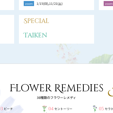
1/15(日),11/21(土)
zoom
zoom
Special
Taiken
Flower Remedies
38種類のフラワーレメディ
03
04
05
ビーチ
セントーリー
セラ