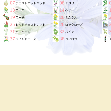
07
08
チェストナットバッド
チコリー
13
14
ゴース
ヘザー
19
20
ラーチ
ミムラス
25
26
レッドチェストナット
ロックローズ
31
32
バーベイン
バイン
37
38
ワイルドローズ
ウィロウ