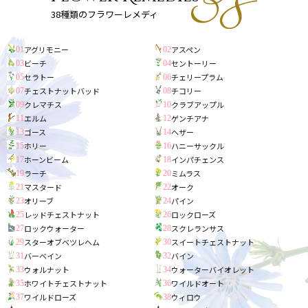
38種類のフラワーレメディ
アグリモニー
アスペン
01
02
ビーチ
セントーリー
03
04
セラトー
チェリープラム
05
06
チェストナットバッド
チコリー
07
08
クレマチス
クラブアップル
09
10
エルム
ゲンチアナ
11
12
ゴース
ヘザー
13
14
ホリー
ハニーサックル
15
16
ホーンビーム
インパチェンス
17
18
ラーチ
ミムラス
19
20
マスタード
オーク
21
22
オリーブ
パイン
23
24
レッドチェストナット
ロックローズ
25
26
ロックウォーター
スクレランサス
27
28
スターオブベツレヘム
スイートチェストナット
29
30
バーベイン
バイン
31
32
ウォルナット
ウォーターバイオレット
33
34
ホワイトチェストナット
ワイルドオート
35
36
ワイルドローズ
ウィロウ
37
38