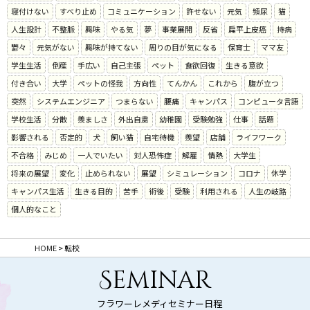
寝付けない
すべり止め
コミュニケーション
許せない
元気
頻尿
猫
人生設計
不整脈
興味
やる気
夢
事業展開
反省
扁平上皮癌
持病
鬱々
元気がない
興味が持てない
周りの目が気になる
保育士
ママ友
学生生活
倒産
手広い
自己主張
ペット
食欲回復
生きる意欲
付き合い
大学
ペットの怪我
方向性
てんかん
これから
腹が立つ
突然
システムエンジニア
つまらない
腰痛
キャンパス
コンピュータ言語
学校生活
分散
羨ましさ
外出自粛
幼稚園
受験勉強
仕事
話題
影響される
否定的
犬
飼い猫
自宅待機
羨望
店舗
ライフワーク
不合格
みじめ
一人でいたい
対人恐怖症
解雇
情熱
大学生
将来の展望
変化
止められない
展望
シミュレーション
コロナ
休学
キャンパス生活
生きる目的
苦手
術後
受験
利用される
人生の岐路
個人的なこと
HOME
>
転校
Seminar
フラワーレメディセミナー日程