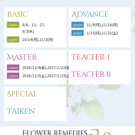
Basic
Advance
8/6、13、27、
11/9(月),11/16(月)
zoom
zoom
9/3(木)
1/15(日),11/21(土)
zoom
10/19(月),11/2(月)
zoom
Master
TeacherⅠ
2026/12/4(金),2027/1/22(金),2/19(金)
zoom
TeacherⅡ
2026/12/5(土),2027/1/23(土),2/20(土)
zoom
Special
Taiken
Flower Remedies