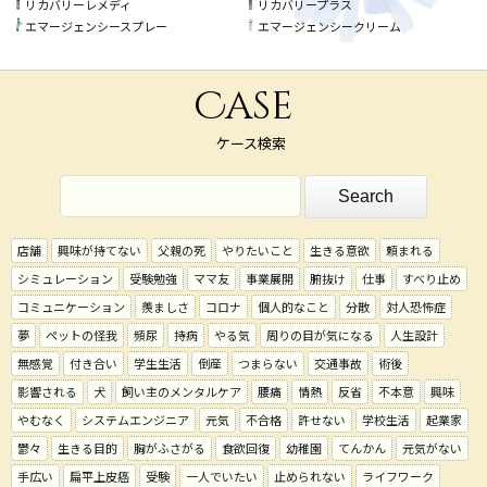
リカバリーレメディ
リカバリープラス
エマージェンシースプレー
エマージェンシークリーム
Case
ケース検索
店舗
興味が持てない
父親の死
やりたいこと
生きる意欲
頼まれる
シミュレーション
受験勉強
ママ友
事業展開
腑抜け
仕事
すべり止め
コミュニケーション
羨ましさ
コロナ
個人的なこと
分散
対人恐怖症
夢
ペットの怪我
頻尿
持病
やる気
周りの目が気になる
人生設計
無感覚
付き合い
学生生活
倒産
つまらない
交通事故
術後
影響される
犬
飼い主のメンタルケア
腰痛
情熱
反省
不本意
興味
やむなく
システムエンジニア
元気
不合格
許せない
学校生活
起業家
鬱々
生きる目的
胸がふさがる
食欲回復
幼稚園
てんかん
元気がない
手広い
扁平上皮癌
受験
一人でいたい
止められない
ライフワーク