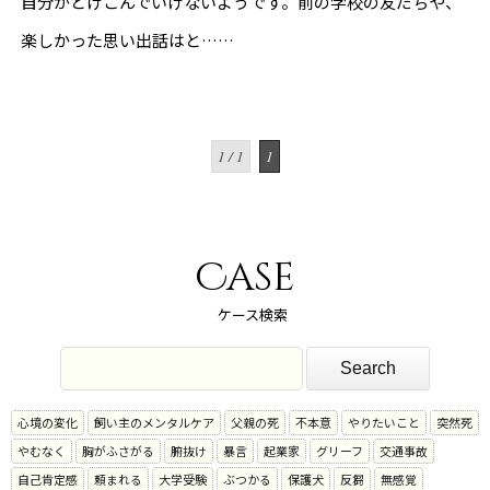
自分がとけこんでいけないようです。前の学校の友だちや、
楽しかった思い出話はと……
1 / 1
1
Case
ケース検索
心境の変化
飼い主のメンタルケア
父親の死
不本意
やりたいこと
突然死
やむなく
胸がふさがる
腑抜け
暴言
起業家
グリーフ
交通事故
自己肯定感
頼まれる
大学受験
ぶつかる
保護犬
反芻
無感覚