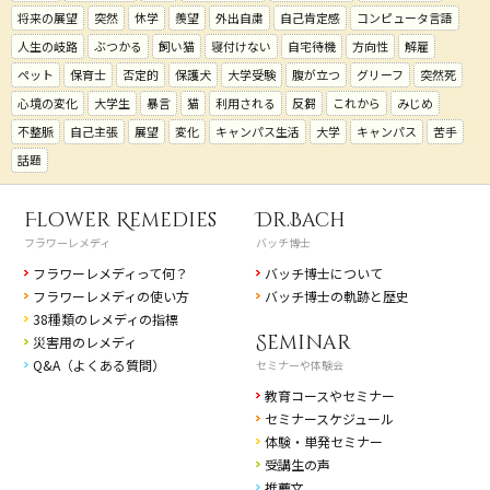
将来の展望
突然
休学
羨望
外出自粛
自己肯定感
コンピュータ言語
人生の岐路
ぶつかる
飼い猫
寝付けない
自宅待機
方向性
解雇
ペット
保育士
否定的
保護犬
大学受験
腹が立つ
グリーフ
突然死
心境の変化
大学生
暴言
猫
利用される
反芻
これから
みじめ
不整脈
自己主張
展望
変化
キャンパス生活
大学
キャンパス
苦手
話題
Flower Remedies
Dr.Bach
フラワーレメディ
バッチ博士
フラワーレメディって何？
バッチ博士について
フラワーレメディの使い方
バッチ博士の軌跡と歴史
38種類のレメディの指標
Seminar
災害用のレメディ
Q&A（よくある質問）
セミナーや体験会
教育コースやセミナー
セミナースケジュール
体験・単発セミナー
受講生の声
推薦文