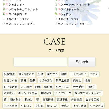
ウォルナット
ウォーターバイオレット
33
34
ホワイトチェストナット
ワイルドオート
35
36
ワイルドローズ
ウィロウ
37
38
リカバリーレメディ
リカバリープラス
エマージェンシースプレー
エマージェンシークリーム
Case
ケース検索
受験勉強
個人的なこと
分散
腹が立つ
腰痛
一人でいたい
コロナ
影響される
興味
受験
心境の変化
扁平上皮癌
保育士
持病
自己肯定感
人生設計
店舗
幼稚園
利用される
大学受験
否定的
許せない
キャンパス生活
食欲回復
ライフワーク
飼い主のメンタルケア
猫
頼まれる
腑抜け
夢
自宅待機
交通事故
外出自粛
生きる目的
生きる意欲
やむなく
突然死
羨ましさ
手広い
すべり止め
キャンパス