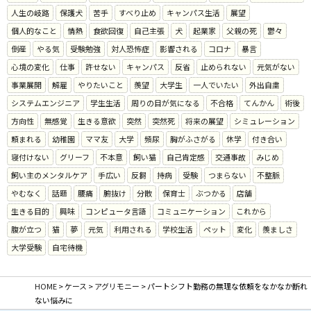
人生の岐路
保護犬
苦手
すべり止め
キャンパス生活
展望
個人的なこと
情熱
食欲回復
自己主張
犬
起業家
父親の死
鬱々
倒産
やる気
受験勉強
対人恐怖症
影響される
コロナ
暴言
心境の変化
仕事
許せない
キャンパス
反省
止められない
元気がない
事業展開
解雇
やりたいこと
羨望
大学生
一人でいたい
外出自粛
システムエンジニア
学生生活
周りの目が気になる
不合格
てんかん
術後
方向性
無感覚
生きる意欲
突然
突然死
将来の展望
シミュレーション
頼まれる
幼稚園
ママ友
大学
頻尿
胸がふさがる
休学
付き合い
寝付けない
グリーフ
不本意
飼い猫
自己肯定感
交通事故
みじめ
飼い主のメンタルケア
手広い
反芻
持病
受験
つまらない
不整脈
やむなく
話題
腰痛
腑抜け
分散
保育士
ぶつかる
店舗
生きる目的
興味
コンピュータ言語
コミュニケーション
これから
腹が立つ
猫
夢
元気
利用される
学校生活
ペット
変化
羨ましさ
大学受験
自宅待機
HOME
>
ケース
>
アグリモニー
>
パートシフト勤務の無理な依頼をなかなか断れ
ない悩みに