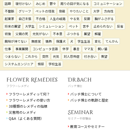
話題
寝付けない
みじめ
鬱々
周りの目が気になる
コミュニケーション
不整脈
グリーフ
ペットの怪我
倒産
やりたいこと
大学
方向性
起業家
自己主張
不合格
人生の岐路
やる気
反芻
胸がふさがる
将来の展望
大学生
シミュレーション
ペット
苦手
止められない
反省
術後
父親の死
元気がない
不本意
ぶつかる
展望
解雇
興味が持てない
無感覚
情熱
保護犬
犬
学生生活
変化
てんかん
仕事
事業展開
コンピュータ言語
休学
暴言
ママ友
飼い猫
つまらない
これから
突然
元気
対人恐怖症
付き合い
羨望
システムエンジニア
頻尿
学校生活
Flower Remedies
Dr.Bach
フラワーレメディ
バッチ博士
フラワーレメディって何？
バッチ博士について
フラワーレメディの使い方
バッチ博士の軌跡と歴史
38種類のレメディの指標
Seminar
災害用のレメディ
Q&A（よくある質問）
セミナーや体験会
教育コースやセミナー