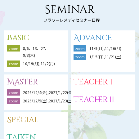
Seminar
フラワーレメディセミナー日程
Basic
Advance
8/6、13、27、
11/9(月),11/16(月)
zoom
zoom
9/3(木)
1/15(日),11/21(土)
zoom
10/19(月),11/2(月)
zoom
Master
TeacherⅠ
2026/12/4(金),2027/1/22(金),2/19(金)
zoom
TeacherⅡ
2026/12/5(土),2027/1/23(土),2/20(土)
zoom
Special
Taiken