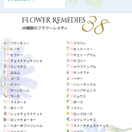
Flower Remedies
38種類のフラワーレメディ
アグリモニー
アスペン
01
02
ビーチ
セントーリー
03
04
セラトー
チェリープラム
05
06
チェストナットバッド
チコリー
07
08
クレマチス
クラブアップル
09
10
エルム
ゲンチアナ
11
12
ゴース
ヘザー
13
14
ホリー
ハニーサックル
15
16
ホーンビーム
インパチェンス
17
18
ラーチ
ミムラス
19
20
マスタード
オーク
21
22
オリーブ
パイン
23
24
レッドチェストナット
ロックローズ
25
26
ロックウォーター
スクレランサス
27
28
スターオブベツレヘム
スイートチェストナット
29
30
バーベイン
バイン
31
32