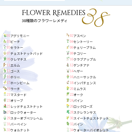
Flower Remedies
38種類のフラワーレメディ
アグリモニー
アスペン
01
02
ビーチ
セントーリー
03
04
セラトー
チェリープラム
05
06
チェストナットバッド
チコリー
07
08
クレマチス
クラブアップル
09
10
エルム
ゲンチアナ
11
12
ゴース
ヘザー
13
14
ホリー
ハニーサックル
15
16
ホーンビーム
インパチェンス
17
18
ラーチ
ミムラス
19
20
マスタード
オーク
21
22
オリーブ
パイン
23
24
レッドチェストナット
ロックローズ
25
26
ロックウォーター
スクレランサス
27
28
スターオブベツレヘム
スイートチェストナット
29
30
バーベイン
バイン
31
32
ウォルナット
ウォーターバイオレット
33
34