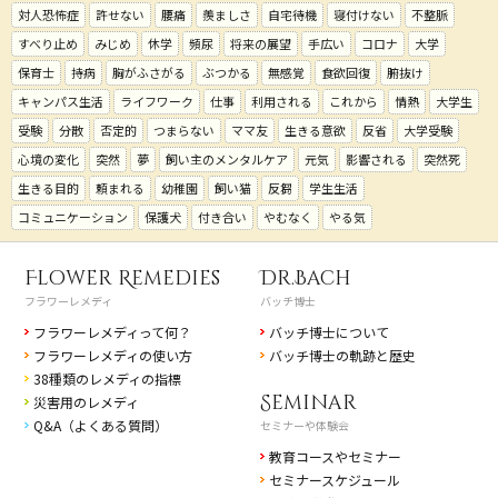
対人恐怖症
許せない
腰痛
羨ましさ
自宅待機
寝付けない
不整脈
すべり止め
みじめ
休学
頻尿
将来の展望
手広い
コロナ
大学
保育士
持病
胸がふさがる
ぶつかる
無感覚
食欲回復
腑抜け
キャンパス生活
ライフワーク
仕事
利用される
これから
情熱
大学生
受験
分散
否定的
つまらない
ママ友
生きる意欲
反省
大学受験
心境の変化
突然
夢
飼い主のメンタルケア
元気
影響される
突然死
生きる目的
頼まれる
幼稚園
飼い猫
反芻
学生生活
コミュニケーション
保護犬
付き合い
やむなく
やる気
Flower Remedies
Dr.Bach
フラワーレメディ
バッチ博士
フラワーレメディって何？
バッチ博士について
フラワーレメディの使い方
バッチ博士の軌跡と歴史
38種類のレメディの指標
Seminar
災害用のレメディ
Q&A（よくある質問）
セミナーや体験会
教育コースやセミナー
セミナースケジュール