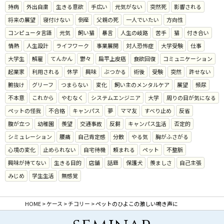
持病
外出自粛
生きる意欲
手広い
元気がない
突然死
影響される
将来の展望
寝付けない
倒産
父親の死
一人でいたい
方向性
コンピュータ言語
元気
飼い猫
暴言
人生の岐路
苦手
猫
付き合い
情熱
人生設計
ライフワーク
事業展開
対人恐怖症
大学受験
仕事
大学生
解雇
てんかん
鬱々
扁平上皮癌
食欲回復
コミュニケーション
起業家
利用される
休学
興味
ぶつかる
術後
受験
突然
許せない
腑抜け
グリーフ
つまらない
変化
飼い主のメンタルケア
展望
頻尿
不本意
これから
やむなく
システムエンジニア
大学
周りの目が気になる
ペットの怪我
不合格
キャンパス
夢
ママ友
すべり止め
反省
腹が立つ
幼稚園
羨望
交通事故
反芻
キャンパス生活
否定的
シミュレーション
腰痛
自己肯定感
分散
やる気
胸がふさがる
心境の変化
止められない
自宅待機
頼まれる
ペット
不整脈
興味が持てない
生きる目的
店舗
話題
保護犬
羨ましさ
自己主張
みじめ
学生生活
無感覚
HOME
>
ケース
>
チコリー
>
ペットのひよこの激しい鳴き声に