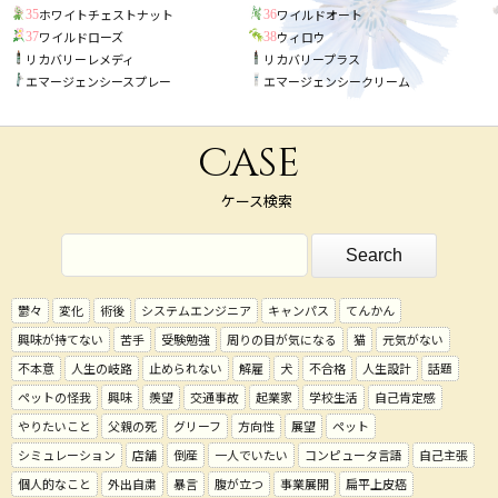
ホワイトチェストナット
ワイルドオート
35
36
ワイルドローズ
ウィロウ
37
38
リカバリーレメディ
リカバリープラス
エマージェンシースプレー
エマージェンシークリーム
Case
ケース検索
鬱々
変化
術後
システムエンジニア
キャンパス
てんかん
興味が持てない
苦手
受験勉強
周りの目が気になる
猫
元気がない
不本意
人生の岐路
止められない
解雇
犬
不合格
人生設計
話題
ペットの怪我
興味
羨望
交通事故
起業家
学校生活
自己肯定感
やりたいこと
父親の死
グリーフ
方向性
展望
ペット
シミュレーション
店舗
倒産
一人でいたい
コンピュータ言語
自己主張
個人的なこと
外出自粛
暴言
腹が立つ
事業展開
扁平上皮癌