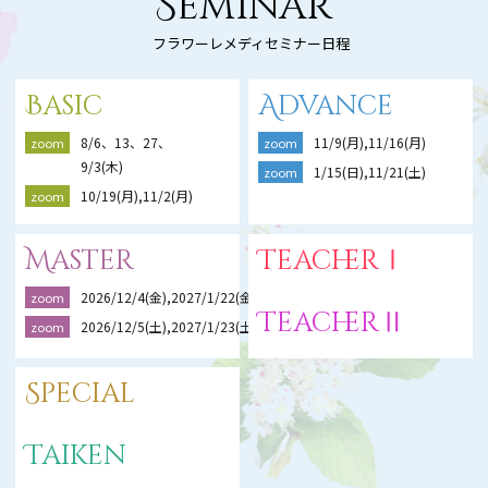
Seminar
フラワーレメディセミナー日程
Basic
Advance
8/6、13、27、
11/9(月),11/16(月)
zoom
zoom
9/3(木)
1/15(日),11/21(土)
zoom
10/19(月),11/2(月)
zoom
Master
TeacherⅠ
2026/12/4(金),2027/1/22(金),2/19(金)
zoom
TeacherⅡ
2026/12/5(土),2027/1/23(土),2/20(土)
zoom
Special
Taiken