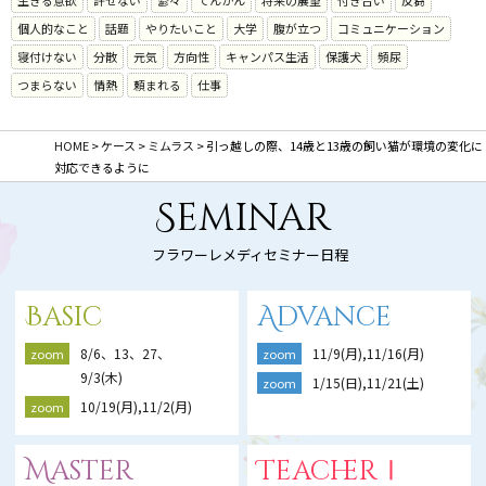
生きる意欲
許せない
鬱々
てんかん
将来の展望
付き合い
反芻
個人的なこと
話題
やりたいこと
大学
腹が立つ
コミュニケーション
寝付けない
分散
元気
方向性
キャンパス生活
保護犬
頻尿
つまらない
情熱
頼まれる
仕事
HOME
>
ケース
>
ミムラス
>
引っ越しの際、14歳と13歳の飼い猫が環境の変化に
対応できるように
Seminar
フラワーレメディセミナー日程
Basic
Advance
8/6、13、27、
11/9(月),11/16(月)
zoom
zoom
9/3(木)
1/15(日),11/21(土)
zoom
10/19(月),11/2(月)
zoom
Master
TeacherⅠ