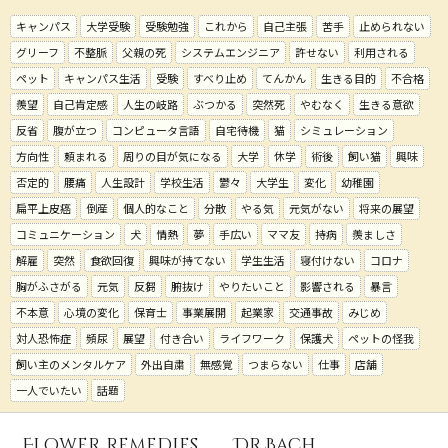
キャンパス
大学受験
受験勉強
これから
自己主張
苦手
止められない
グリーフ
不整脈
父親の死
システムエンジニア
許せない
利用される
ペット
キャンパス生活
受験
すべり止め
てんかん
生きる目的
不合格
羨望
自己肯定感
人生の岐路
ぶつかる
突然死
やむなく
生きる意欲
反省
腹が立つ
コンピュータ言語
自宅待機
猫
シミュレーション
方向性
頼まれる
周りの目が気になる
大学
休学
術後
飼い猫
興味
否定的
腰痛
人生設計
学校生活
鬱々
大学生
変化
幼稚園
扁平上皮癌
倒産
個人的なこと
分散
やる気
元気がない
将来の展望
コミュニケーション
犬
情熱
夢
手広い
ママ友
持病
羨ましさ
解雇
突然
食欲回復
興味が持てない
学生生活
寝付けない
コロナ
胸がふさがる
元気
反芻
腑抜け
やりたいこと
影響される
暴言
不本意
心境の変化
保育士
事業展開
起業家
交通事故
みじめ
対人恐怖症
頻尿
展望
付き合い
ライフワーク
保護犬
ペットの怪我
飼い主のメンタルケア
外出自粛
無感覚
つまらない
仕事
店舗
一人でいたい
話題
Flower Remedies
Dr.Bach