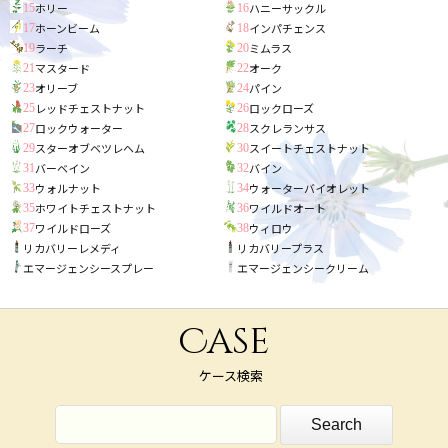
ホリー
ハニーサックル
15
16
ホーンビーム
インパチェンス
17
18
ラーチ
ミムラス
19
20
マスタード
オーク
21
22
オリーブ
パイン
23
24
レッドチェストナット
ロックローズ
25
26
ロックウォーター
スクレランサス
27
28
スターオブベツレヘム
スイートチェストナット
29
30
バーベイン
バイン
31
32
ウォルナット
ウォーターバイオレット
33
34
ホワイトチェストナット
ワイルドオート
35
36
ワイルドローズ
ウィロウ
37
38
リカバリーレメディ
リカバリープラス
エマージェンシースプレー
エマージェンシークリーム
Case
ケース検索