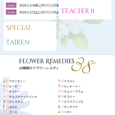
2026/12/4(金),2027/1/22(金),2/19(金)
zoom
TeacherⅡ
2026/12/5(土),2027/1/23(土),2/20(土)
zoom
Special
Taiken
Flower Remedies
38種類のフラワーレメディ
アグリモニー
アスペン
01
02
ビーチ
セントーリー
03
04
セラトー
チェリープラム
05
06
チェストナットバッド
チコリー
07
08
クレマチス
クラブアップル
09
10
エルム
ゲンチアナ
11
12
ゴース
ヘザー
13
14