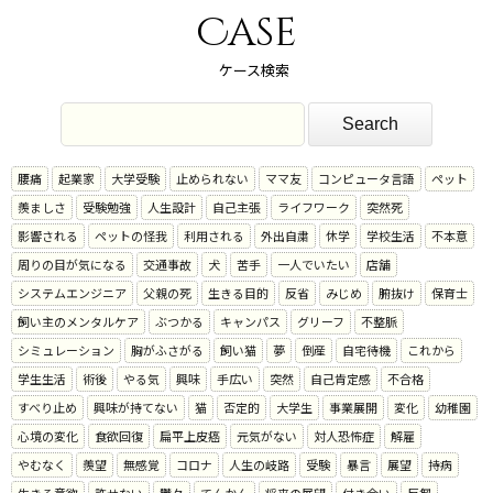
Case
ケース検索
腰痛
起業家
大学受験
止められない
ママ友
コンピュータ言語
ペット
羨ましさ
受験勉強
人生設計
自己主張
ライフワーク
突然死
影響される
ペットの怪我
利用される
外出自粛
休学
学校生活
不本意
周りの目が気になる
交通事故
犬
苦手
一人でいたい
店舗
システムエンジニア
父親の死
生きる目的
反省
みじめ
腑抜け
保育士
飼い主のメンタルケア
ぶつかる
キャンパス
グリーフ
不整脈
シミュレーション
胸がふさがる
飼い猫
夢
倒産
自宅待機
これから
学生生活
術後
やる気
興味
手広い
突然
自己肯定感
不合格
すべり止め
興味が持てない
猫
否定的
大学生
事業展開
変化
幼稚園
心境の変化
食欲回復
扁平上皮癌
元気がない
対人恐怖症
解雇
やむなく
羨望
無感覚
コロナ
人生の岐路
受験
暴言
展望
持病