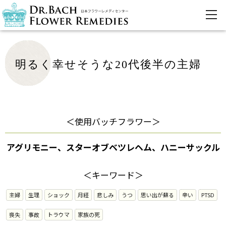
明るく幸せそうな20代後半の主婦
＜使用バッチフラワー＞
アグリモニー、スターオブベツレヘム、ハニーサックル
＜キーワード＞
主婦
生理
ショック
月経
悲しみ
うつ
思い出が蘇る
辛い
PTSD
喪失
事故
トラウマ
家族の死