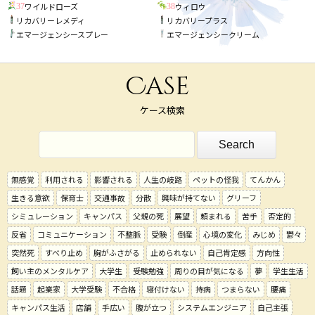
ワイルドローズ
ウィロウ
37
38
リカバリーレメディ
リカバリープラス
エマージェンシースプレー
エマージェンシークリーム
Case
ケース検索
無感覚
利用される
影響される
人生の岐路
ペットの怪我
てんかん
生きる意欲
保育士
交通事故
分散
興味が持てない
グリーフ
シミュレーション
キャンパス
父親の死
展望
頼まれる
苦手
否定的
反省
コミュニケーション
不整脈
受験
倒産
心境の変化
みじめ
鬱々
突然死
すべり止め
胸がふさがる
止められない
自己肯定感
方向性
飼い主のメンタルケア
大学生
受験勉強
周りの目が気になる
夢
学生生活
話題
起業家
大学受験
不合格
寝付けない
持病
つまらない
腰痛
キャンパス生活
店舗
手広い
腹が立つ
システムエンジニア
自己主張