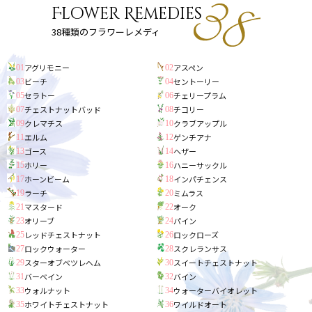
Flower Remedies
38種類のフラワーレメディ
アグリモニー
アスペン
01
02
ビーチ
セントーリー
03
04
セラトー
チェリープラム
05
06
チェストナットバッド
チコリー
07
08
クレマチス
クラブアップル
09
10
エルム
ゲンチアナ
11
12
ゴース
ヘザー
13
14
ホリー
ハニーサックル
15
16
ホーンビーム
インパチェンス
17
18
ラーチ
ミムラス
19
20
マスタード
オーク
21
22
オリーブ
パイン
23
24
レッドチェストナット
ロックローズ
25
26
ロックウォーター
スクレランサス
27
28
スターオブベツレヘム
スイートチェストナット
29
30
バーベイン
バイン
31
32
ウォルナット
ウォーターバイオレット
33
34
ホワイトチェストナット
ワイルドオート
35
36