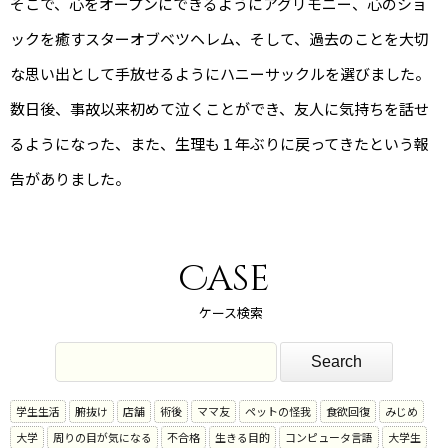
そこで、心をオープンにできるようにアグリモニー、心のショ
ックを癒すスターオブベツヘレム、そして、過去のことを大切
な思い出として手放せるようにハニーサックルを選びました。
数日後、事故以来初めて泣くことができ、友人に気持ちを話せ
るようになった、また、生理も１年ぶりに戻ってきたという報
告がありました。
Case
ケース検索
学生生活
腑抜け
店舗
術後
ママ友
ペットの怪我
食欲回復
みじめ
大学
周りの目が気になる
不合格
生きる目的
コンピュータ言語
大学生