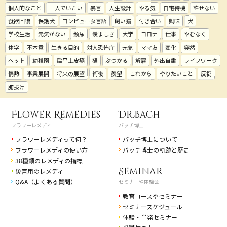
個人的なこと
一人でいたい
暴言
人生設計
やる気
自宅待機
許せない
食欲回復
保護犬
コンピュータ言語
飼い猫
付き合い
興味
犬
学校生活
元気がない
頻尿
羨ましさ
大学
コロナ
仕事
やむなく
休学
不本意
生きる目的
対人恐怖症
元気
ママ友
変化
突然
ペット
幼稚園
扁平上皮癌
猫
ぶつかる
解雇
外出自粛
ライフワーク
情熱
事業展開
将来の展望
術後
羨望
これから
やりたいこと
反芻
腑抜け
Flower Remedies
Dr.Bach
フラワーレメディ
バッチ博士
フラワーレメディって何？
バッチ博士について
フラワーレメディの使い方
バッチ博士の軌跡と歴史
38種類のレメディの指標
Seminar
災害用のレメディ
Q&A（よくある質問）
セミナーや体験会
教育コースやセミナー
セミナースケジュール
体験・単発セミナー