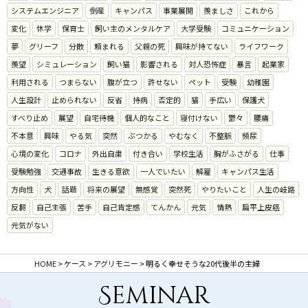
システムエンジニア
倒産
キャンパス
事業展開
羨ましさ
これから
変化
休学
保育士
飼い主のメンタルケア
大学受験
コミュニケーション
夢
グリーフ
分散
頼まれる
父親の死
興味が持てない
ライフワーク
羨望
シミュレーション
飼い猫
影響される
対人恐怖症
暴言
起業家
利用される
つまらない
腹が立つ
許せない
ペット
受験
幼稚園
人生設計
止められない
反省
持病
否定的
猫
手広い
保護犬
すべり止め
展望
自宅待機
個人的なこと
寝付けない
鬱々
腰痛
不本意
興味
やる気
突然
ぶつかる
やむなく
不整脈
頻尿
心境の変化
コロナ
外出自粛
付き合い
学校生活
胸がふさがる
仕事
受験勉強
交通事故
生きる意欲
一人でいたい
解雇
キャンパス生活
方向性
犬
話題
将来の展望
無感覚
突然死
やりたいこと
人生の岐路
反芻
自己主張
苦手
自己肯定感
てんかん
元気
情熱
扁平上皮癌
元気がない
HOME
>
ケース
>
アグリモニー
>
明るく幸せそうな20代後半の主婦
Seminar