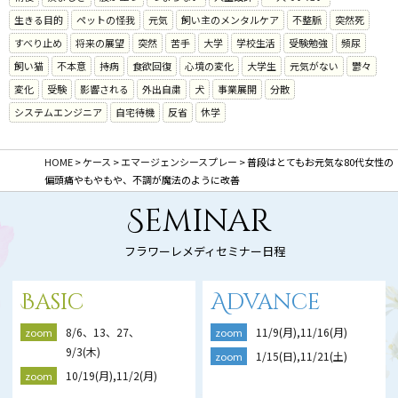
生きる目的
ペットの怪我
元気
飼い主のメンタルケア
不整脈
突然死
すべり止め
将来の展望
突然
苦手
大学
学校生活
受験勉強
頻尿
飼い猫
不本意
持病
食欲回復
心境の変化
大学生
元気がない
鬱々
変化
受験
影響される
外出自粛
犬
事業展開
分散
システムエンジニア
自宅待機
反省
休学
HOME
>
ケース
>
エマージェンシースプレー
>
普段はとてもお元気な80代女性の
偏頭痛やもやもや、不調が魔法のように改善
Seminar
フラワーレメディセミナー日程
Basic
Advance
8/6、13、27、
11/9(月),11/16(月)
zoom
zoom
9/3(木)
1/15(日),11/21(土)
zoom
10/19(月),11/2(月)
zoom