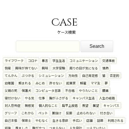
Case
ケース検索
ライフワーク
コロナ
暴言
学生生活
コミュニケーション
交通事故
倒産
興味が持てない
興味
大学受験
周りの目が気になる
情熱
てんかん
ぶつかる
シミュレーション
方向性
自己肯定感
猫
否定的
幼稚園
頼まれる
みじめ
許せない
起業家
解雇
ママ友
夢
父親の死
保護犬
コンピュータ言語
不合格
やりたいこと
腰痛
寝付けない
やる気
仕事
胸がふさがる
キャンパス生活
人生の岐路
対人恐怖症
無感覚
個人的なこと
扁平上皮癌
羨望
展望
キャンパス
グリーフ
これから
ペット
腑抜け
反芻
止められない
付き合い
自己主張
保育士
やむなく
生きる意欲
手広い
店舗
話題
利用される
術後
羨ましさ
腹が立つ
つまらない
人生設計
一人でいたい