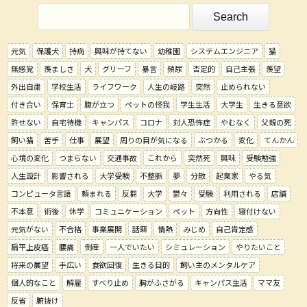
元気
保護犬
持病
興味が持てない
幼稚園
システムエンジニア
猫
無感覚
羨ましさ
犬
グリーフ
暴言
頻尿
否定的
自己主張
羨望
外出自粛
学校生活
ライフワーク
人生の岐路
突然
止められない
付き合い
保育士
腹が立つ
ペットの怪我
学生生活
大学生
生きる意欲
許せない
自宅待機
キャンパス
コロナ
対人恐怖症
やむなく
父親の死
飼い猫
苦手
仕事
展望
周りの目が気になる
ぶつかる
変化
てんかん
心境の変化
つまらない
交通事故
これから
突然死
興味
受験勉強
人生設計
影響される
大学受験
不整脈
夢
分散
起業家
やる気
コンピュータ言語
頼まれる
反芻
大学
鬱々
受験
利用される
店舗
不本意
術後
休学
コミュニケーション
ペット
方向性
寝付けない
元気がない
不合格
事業展開
話題
情熱
みじめ
自己肯定感
扁平上皮癌
腰痛
倒産
一人でいたい
シミュレーション
やりたいこと
将来の展望
手広い
食欲回復
生きる目的
飼い主のメンタルケア
個人的なこと
解雇
すべり止め
胸がふさがる
キャンパス生活
ママ友
反省
腑抜け