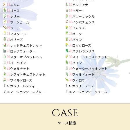
エルム
ゲンチアナ
11
12
ゴース
ヘザー
13
14
ホリー
ハニーサックル
15
16
ホーンビーム
インパチェンス
17
18
ラーチ
ミムラス
19
20
マスタード
オーク
21
22
オリーブ
パイン
23
24
レッドチェストナット
ロックローズ
25
26
ロックウォーター
スクレランサス
27
28
スターオブベツレヘム
スイートチェストナット
29
30
バーベイン
バイン
31
32
ウォルナット
ウォーターバイオレット
33
34
ホワイトチェストナット
ワイルドオート
35
36
ワイルドローズ
ウィロウ
37
38
リカバリーレメディ
リカバリープラス
エマージェンシースプレー
エマージェンシークリーム
Case
ケース検索