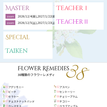
Master
TeacherⅠ
2026/12/4(金),2027/1/22(金),2/19(金)
zoom
TeacherⅡ
2026/12/5(土),2027/1/23(土),2/20(土)
zoom
Special
Taiken
Flower Remedies
38種類のフラワーレメディ
アグリモニー
アスペン
01
02
ビーチ
セントーリー
03
04
セラトー
チェリープラム
05
06
チェストナットバッド
チコリー
07
08
クレマチス
クラブアップル
09
10