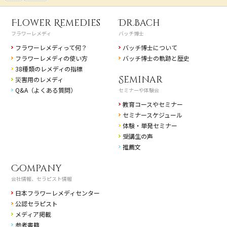
Flower Remedies
Dr.Bach
フラワーレメディ
バッチ博士
フラワーレメディって何？
バッチ博士について
フラワーレメディの使い方
バッチ博士の軌跡と歴史
38種類のレメディの指標
Seminar
災害用のレメディ
Q&A（よくある質問）
セミナーや体験会
教育コースやセミナー
セミナースケジュール
体験・単発セミナー
受講生の声
推薦文
Company
会社情報、セラピスト情報
日本フラワーレメディセンター
公認セラピスト
メディア掲載
参考書籍