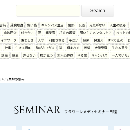
店舗
受験勉強
飼い猫
キャンパス生活
情熱
反省
元気がない
人生の岐路
食欲回復
付き合い
夢
起業家
将来の展望
飼い主のメンタルケア
ペットの
ライフワーク
羨ましさ
大学
利用される
手広い
頻尿
保護犬
すべり止め
る
仕事
生きる目的
胸がふさがる
猫
頼まれる
羨望
大学受験
生きる意欲
話題
解雇
許せない
腹が立つ
対人恐怖症
やる気
キャンパス
一人でいた
40代主婦の悩み
Seminar
フラワーレメディセミナー日程