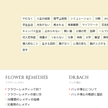
やむなく
人生の岐路
扁平上皮癌
シミュレーション
分散
み
学生生活
元気がない
頼まれる
事業展開
ライフワーク
否定
キャンパス生活
止められない
飼い猫
父親の死
話題
一人で
対人恐怖症
保護犬
つまらない
仕事
持病
大学
展望
興
個人的なこと
生きる目的
腹が立つ
心境の変化
胸がふさがる
苦手
Flower Remedies
Dr.Bach
フラワーレメディ
バッチ博士
フラワーレメディって何？
バッチ博士について
フラワーレメディの使い方
バッチ博士の軌跡と歴史
38種類のレメディの指標
災害用のレメディ