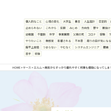
個人的なこと
心境の変化
大学生
暴言
人生設計
否定的
止められない
これから
反芻
みじめ
方向性
鬱々
腑抜け
幼稚園
不整脈
休学
事業展開
父親の死
コロナ
受験
やりたいこと
無感覚
影響される
不本意
周りの目が気にな
扁平上皮癌
つまらない
やむなく
システムエンジニア
腰痛
苦手
術後
HOME
>
ケース
>
エルム
>
病気からすっかり疲れやすく何事も億劫になってしまう