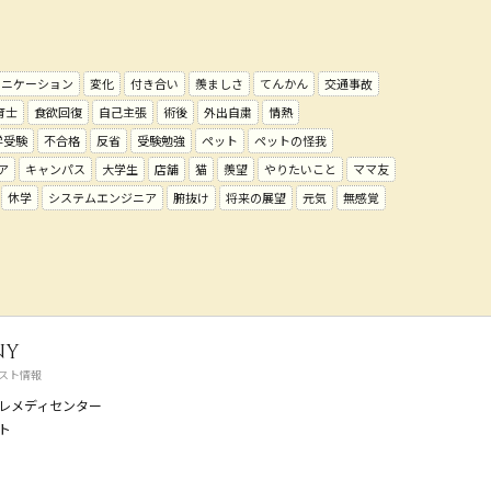
ュニケーション
変化
付き合い
羨ましさ
てんかん
交通事故
育士
食欲回復
自己主張
術後
外出自粛
情熱
学受験
不合格
反省
受験勉強
ペット
ペットの怪我
ア
キャンパス
大学生
店舗
猫
羨望
やりたいこと
ママ友
休学
システムエンジニア
腑抜け
将来の展望
元気
無感覚
ny
スト情報
レメディセンター
ト