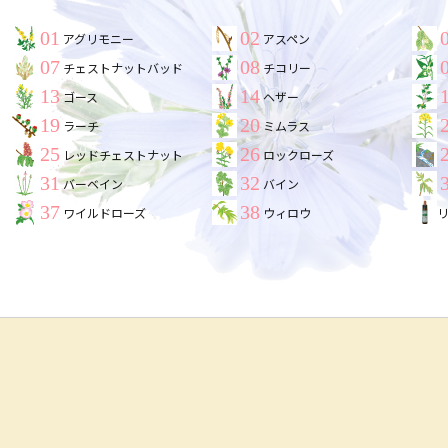
01
02
アグリモニー
アスペン
07
08
チェストナットバッド
チコリー
13
14
ゴース
ヘザー
19
20
ラーチ
ミムラス
25
26
レッドチェストナット
ロックローズ
31
32
バーベイン
バイン
37
38
ワイルドローズ
ウィロウ