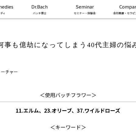
medies
Dr.Bach
Seminar
Compa
ディ
バッチ博士
セミナー・体験会
会社概要・セラピ
何事も億劫になってしまう40代主婦の悩
ィーチャー
＜使用バッチフラワー＞
11.エルム、23.オリーブ、37.ワイルドローズ
＜キーワード＞