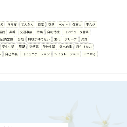
犬
ママ友
てんかん
倒産
突然
ペット
保育士
不合格
怪我
興味
交通事故
持病
自宅待機
コンピュータ言語
自己肯定感
分散
興味が持てない
変化
グリーフ
元気
学生生活
展望
突然死
学校生活
外出自粛
寝付けない
い
自己主張
コミュニケーション
シミュレーション
ぶつかる