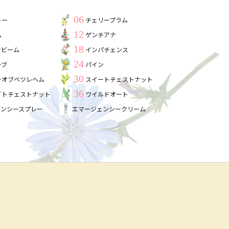
06
トー
チェリープラム
12
ム
ゲンチアナ
18
ンビーム
インパチェンス
24
ーブ
パイン
30
ーオブベツレヘム
スイートチェストナット
36
イトチェストナット
ワイルドオート
ェンシースプレー
エマージェンシークリーム