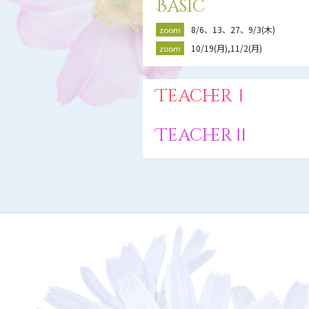
Basic
8/6、13、27、9/3(木)
zoom
10/19(月),11/2(月)
zoom
TeacherⅠ
TeacherⅡ