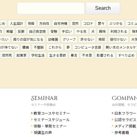
じめ
人生設計
倒産
方向性
自宅待機
突然
コロナ
鬱々
ぶつかる
コミ
的
解雇
反芻
自己肯定感
受験
手広い
やる気
犬
興味
利用される
保
いたい
周りの目が気になる
幼稚園
グリーフ
許せない
頻尿
寝付けない
大
味が持てない
腰痛
不整脈
これから
夢
コンピュータ言語
飼い主のメンタルケ
突然死
起業家
学校生活
生きる意欲
暴言
不本意
影響される
すべり止め
Seminar
Compa
セミナーや体験会
会社情報、セラピ
教育コースやセミナー
日本フラワー
セミナースケジュール
公認セラピス
体験・単発セミナー
メディア掲載
受講生の声
参考書籍