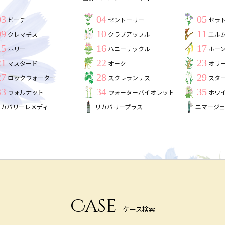
03
04
05
ビーチ
セントーリー
セラ
09
10
11
クレマチス
クラブアップル
エル
15
16
17
ホリー
ハニーサックル
ホー
21
22
23
マスタード
オーク
オリ
27
28
29
ロックウォーター
スクレランサス
スタ
33
34
35
ウォルナット
ウォーターバイオレット
ホワ
リカバリーレメディ
リカバリープラス
エマージ
Case
ケース検索