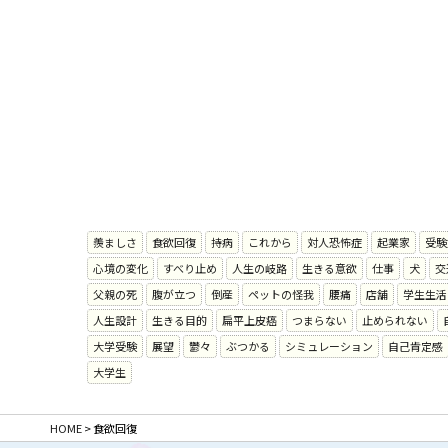
羨ましさ
食欲回復
持病
これから
対人恐怖症
起業家
受験
心境の変化
すべり止め
人生の岐路
生きる意欲
仕事
犬
交
父親の死
腹が立つ
倒産
ペットの怪我
腰痛
店舗
学生生活
人生設計
生きる目的
扁平上皮癌
つまらない
止められない
大学受験
展望
鬱々
ぶつかる
シミュレーション
自己肯定感
大学生
HOME
>
食欲回復