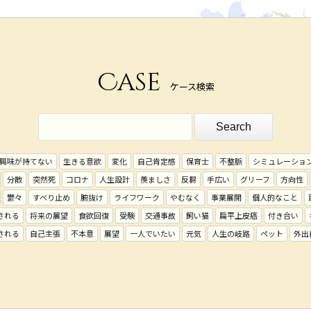
Case
ケース検索
興味が持てない
生きる意欲
変化
自己肯定感
保育士
不整脈
シミュレーショ
分散
突然死
コロナ
人生設計
羨ましさ
反芻
手広い
グリーフ
方向性
鬱々
すべり止め
腑抜け
ライフワーク
やむなく
事業展開
個人的なこと
される
将来の展望
食欲回復
受験
交通事故
飼い猫
扁平上皮癌
付き合い
される
自己主張
不本意
展望
一人でいたい
元気
人生の岐路
ペット
外出