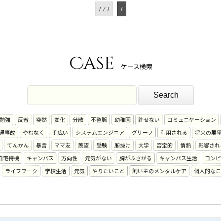
1 / 1
1
Case
ケース検索
勉強
反省
突然
変化
分散
不整脈
幼稚園
許せない
コミュニケーション
通事故
やむなく
手広い
システムエンジニア
グリーフ
利用される
将来の展
てんかん
暴言
ママ友
羨望
受験
腑抜け
大学
否定的
情熱
影響され
自宅待機
キャンパス
方向性
元気がない
胸がふさがる
キャンパス生活
コンピ
ライフワーク
学校生活
元気
やりたいこと
飼い主のメンタルケア
個人的なこ