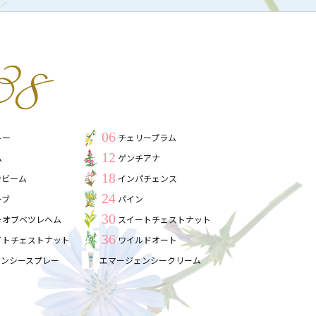
06
トー
チェリープラム
12
ム
ゲンチアナ
18
ンビーム
インパチェンス
24
ーブ
パイン
30
ーオブベツレヘム
スイートチェストナット
36
イトチェストナット
ワイルドオート
ェンシースプレー
エマージェンシークリーム