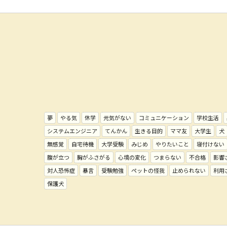
夢
やる気
休学
元気がない
コミュニケーション
学校生活
システムエンジニア
てんかん
生きる目的
ママ友
大学生
犬
無感覚
自宅待機
大学受験
みじめ
やりたいこと
寝付けない
腹が立つ
胸がふさがる
心境の変化
つまらない
不合格
影響
対人恐怖症
暴言
受験勉強
ペットの怪我
止められない
利用
保護犬