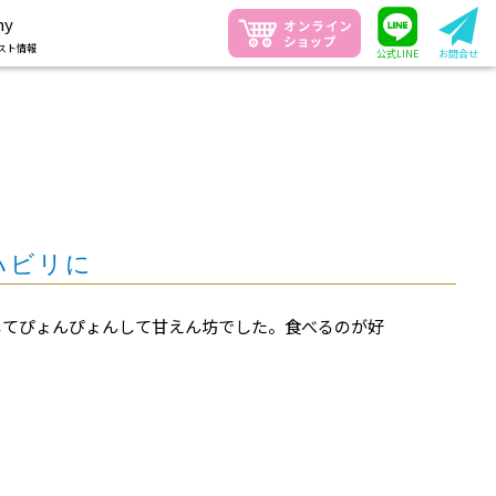
ny
スト情報
公式LINE
お問合せ
ハビリに
走してぴょんぴょんして甘えん坊でした。食べるのが好