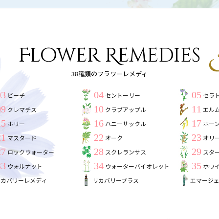
Flower Remedies
38種類のフラワーレメディ
03
04
05
ビーチ
セントーリー
セラ
09
10
11
クレマチス
クラブアップル
エル
15
16
17
ホリー
ハニーサックル
ホー
21
22
23
マスタード
オーク
オリ
27
28
29
ロックウォーター
スクレランサス
スタ
33
34
35
ウォルナット
ウォーターバイオレット
ホワ
リカバリーレメディ
リカバリープラス
エマージ