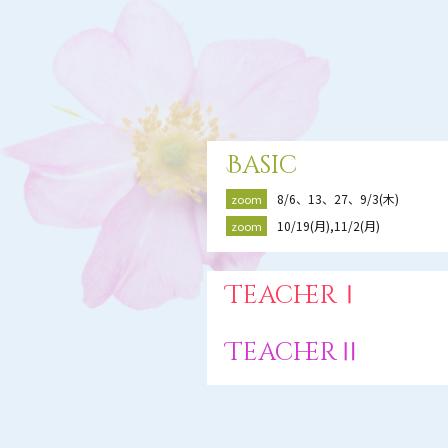
Basic
8/6、13、27、9/3(木)
zoom
10/19(月),11/2(月)
zoom
TeacherⅠ
TeacherⅡ